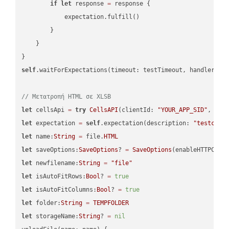
if
let
 response 
=
 response {

            expectation.fulfill()

        }

    }

self
.waitForExpectations(timeout: testTimeout, handler: 
n
// Μετατροπή HTML σε XLSB
let
 cellsApi 
=
try
CellsAPI
(clientId: 
"YOUR_APP_SID"
, cli
let
 expectation 
=
self
.expectation(description: 
"testcell
let
 name:
String
=
 file.
HTML
let
 saveOptions:
SaveOptions
? 
=
SaveOptions
(enableHTTPComp
let
 newfilename:
String
=
"file"
let
 isAutoFitRows:
Bool
? 
=
true
let
 isAutoFitColumns:
Bool
? 
=
true
let
 folder:
String
=
TEMPFOLDER
let
 storageName:
String
? 
=
nil