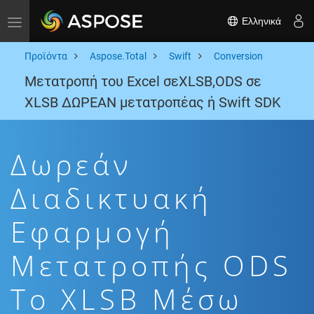
Ελληνικά
Toggle navigation
Προϊόντα
Aspose.Total
Swift
Conversion
Μετατροπή του Excel σεXLSB,ODS σε
XLSB ΔΩΡΕΑΝ μετατροπέας ή Swift SDK
Δωρεάν
Διαδικτυακή
Εφαρμογή
Μετατροπής ODS
To XLSB Μέσω