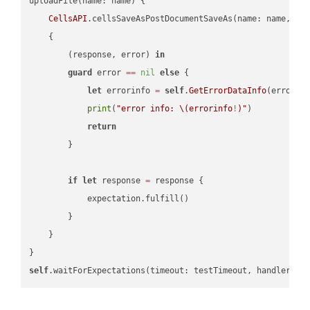
uploadFile(name: name) {

CellsAPI
.cellsSaveAsPostDocumentSaveAs(name: name, sav
    {

        (response, error) 
in
guard
 error 
==
nil
else
 {

let
 errorinfo 
=
self
.
GetErrorDataInfo
(error: 
print
(
"error info: 
\(errorinfo
!
)
"
)

return
        }

if
let
 response 
=
 response {

            expectation.fulfill()

        }

    }

self
.waitForExpectations(timeout: testTimeout, handler: 
n