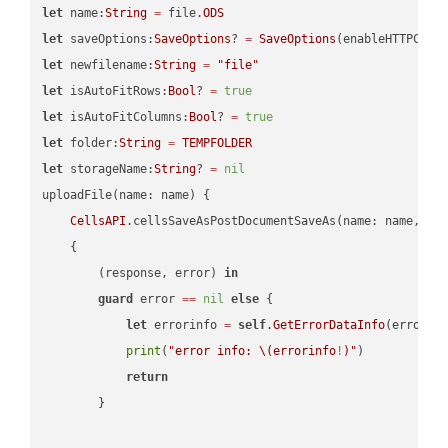
let
 name:
String
=
 file.
ODS
let
 saveOptions:
SaveOptions
? 
=
SaveOptions
(enableHTTPComp
let
 newfilename:
String
=
"file"
let
 isAutoFitRows:
Bool
? 
=
true
let
 isAutoFitColumns:
Bool
? 
=
true
let
 folder:
String
=
TEMPFOLDER
let
 storageName:
String
? 
=
nil
uploadFile(name: name) {

CellsAPI
.cellsSaveAsPostDocumentSaveAs(name: name, sav
    {

        (response, error) 
in
guard
 error 
==
nil
else
 {

let
 errorinfo 
=
self
.
GetErrorDataInfo
(error: 
print
(
"error info: 
\(errorinfo
!
)
"
)

return
        }
