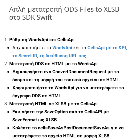
Απλή μετατροπή ODS Files to XLSB
στο SDK Swift
Ρύθμιση WordsApi και CellsApi
Αρχικοποιήστε το
WordsApi
και το
CellsApi με το &PI,
το Secret ID, τη διεύθυνση URL σας
.
Μετατροπή ODS σε HTML με το WordsApi
Δημιουργήστε ένα
ConvertDocumentRequest
με το
όνομα και τη μορφή του τοπικού αρχείου σε HTML.
Χρησιμοποιήστε το WordsApi για να μετατρέψετε το
έγγραφο ODS σε HTML.
Μετατροπή HTML σε XLSB με το CellsApi
Εκκινήστε την
SaveOption
από το CellsAPI με
SaveFormat ως XLSB
Καλέστε το
cellsSaveAsPostDocumentSaveAs
για να
μετατρέψετε το αρχείο HTML σε μορφή
XLSB