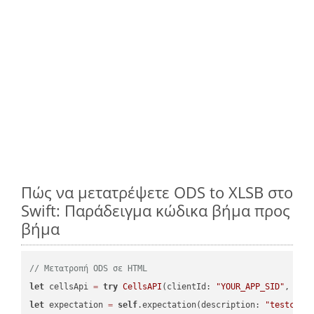
Πώς να μετατρέψετε ODS to XLSB στο
Swift: Παράδειγμα κώδικα βήμα προς
βήμα
// Μετατροπή ODS σε HTML
let
 cellsApi 
=
try
CellsAPI
(clientId: 
"YOUR_APP_SID"
, cli
let
 expectation 
=
self
.expectation(description: 
"testcell