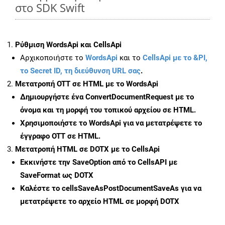
στο SDK Swift
Ρύθμιση WordsApi και CellsApi
Αρχικοποιήστε το
WordsApi
και το
CellsApi με το &PI,
το Secret ID, τη διεύθυνση URL σας
.
Μετατροπή OTT σε HTML με το WordsApi
Δημιουργήστε ένα
ConvertDocumentRequest
με το
όνομα και τη μορφή του τοπικού αρχείου σε HTML.
Χρησιμοποιήστε το WordsApi για να μετατρέψετε το
έγγραφο OTT σε HTML.
Μετατροπή HTML σε DOTX με το CellsApi
Εκκινήστε την
SaveOption
από το CellsAPI με
SaveFormat ως DOTX
Καλέστε το
cellsSaveAsPostDocumentSaveAs
για να
μετατρέψετε το αρχείο HTML σε μορφή
DOTX