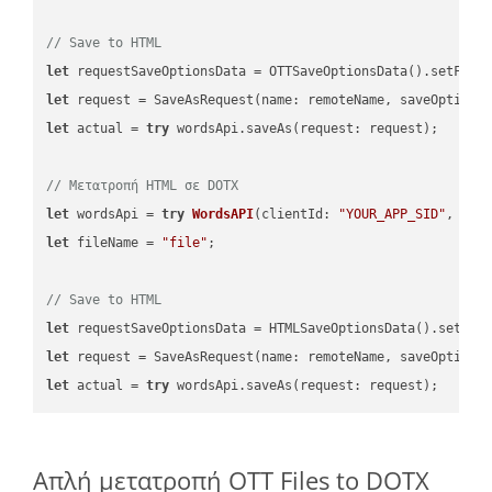
// Save to HTML
let
 requestSaveOptionsData = OTTSaveOptionsData().setFile
let
 request = SaveAsRequest(name: remoteName, saveOptions
let
 actual = 
try
 wordsApi.saveAs(request: request);

// Μετατροπή HTML σε DOTX
let
 wordsApi = 
try
WordsAPI
(
clientId: 
"YOUR_APP_SID"
, cli
let
 fileName = 
"file"
;

// Save to HTML
let
 requestSaveOptionsData = HTMLSaveOptionsData().setFil
let
 request = SaveAsRequest(name: remoteName, saveOptions
let
 actual = 
try
Απλή μετατροπή OTT Files to DOTX