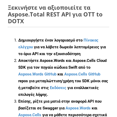
Ξεκινήστε να αξιοποιείτε τα
Aspose.Total REST API για OTT to
DOTX
Δημιουργήστε έναν λογαριασμό στο
Πίνακας
ελέγχου
για να λάβετε δωρεάν λεπτομέρειες για
το όριο API και την εξουσιοδότηση
Αποκτήστε Aspose.Words και Aspose.Cells Cloud
SDK για τον πηγαίο κώδικα Swift από το
Aspose.Words GitHub
και
Aspose.Cells GitHub
repos για μεταγλώττιση/χρήση του SDK μόνοι σας
ή μεταβείτε στις
Εκδόσεις
για εναλλακτικές
επιλογές λήψης.
Επίσης, ρίξτε μια ματιά στην αναφορά API που
βασίζεται σε Swagger για
Aspose.Words
και
Aspose.Cells
για να μάθετε περισσότερα σχετικά