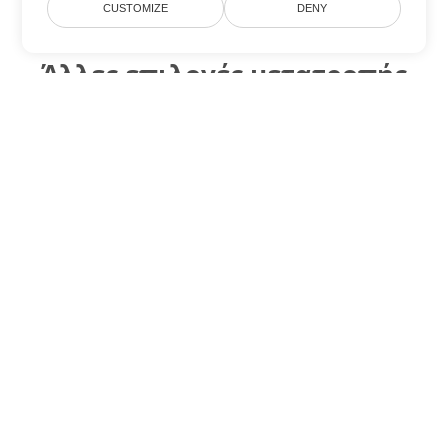
CUSTOMIZE
DENY
Άλλες επιλογές μετατροπής
Word
Μετατροπή OTT σε DOC
DOC:
Microsoft Word Binary Format
Μετατροπή OTT σε DOT
DOT:
Microsoft Word Template Files
Μετατροπή OTT σε DOCX
DOCX:
Office 2007+ Word Document
Μετατροπή OTT σε DOCM
DOCM:
Microsoft Word 2007 Marco File