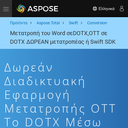
Ελληνικά
Toggle navigation
Προϊόντα
Aspose.Total
Swift
Conversion
Μετατροπή του Word σεDOTX,OTT σε
DOTX ΔΩΡΕΑΝ μετατροπέας ή Swift SDK
Δωρεάν
Διαδικτυακή
Εφαρμογή
Μετατροπής OTT
To DOTX Μέσω