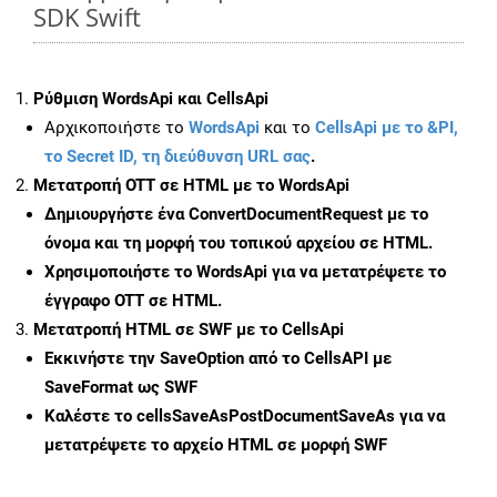
SDK Swift
Ρύθμιση WordsApi και CellsApi
Αρχικοποιήστε το
WordsApi
και το
CellsApi με το &PI,
το Secret ID, τη διεύθυνση URL σας
.
Μετατροπή OTT σε HTML με το WordsApi
Δημιουργήστε ένα
ConvertDocumentRequest
με το
όνομα και τη μορφή του τοπικού αρχείου σε HTML.
Χρησιμοποιήστε το WordsApi για να μετατρέψετε το
έγγραφο OTT σε HTML.
Μετατροπή HTML σε SWF με το CellsApi
Εκκινήστε την
SaveOption
από το CellsAPI με
SaveFormat ως SWF
Καλέστε το
cellsSaveAsPostDocumentSaveAs
για να
μετατρέψετε το αρχείο HTML σε μορφή
SWF