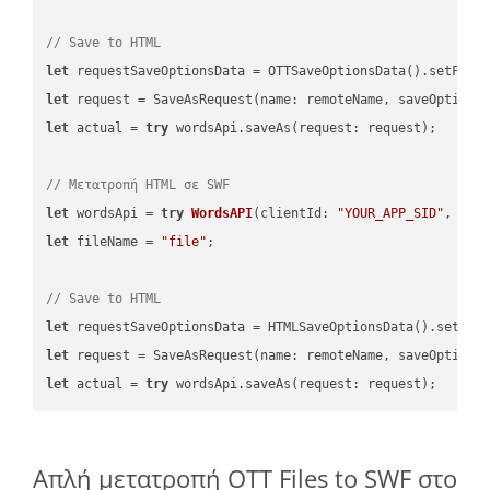
// Save to HTML
let
 requestSaveOptionsData = OTTSaveOptionsData().setFile
let
 request = SaveAsRequest(name: remoteName, saveOptions
let
 actual = 
try
 wordsApi.saveAs(request: request);

// Μετατροπή HTML σε SWF
let
 wordsApi = 
try
WordsAPI
(
clientId: 
"YOUR_APP_SID"
, cli
let
 fileName = 
"file"
;

// Save to HTML
let
 requestSaveOptionsData = HTMLSaveOptionsData().setFil
let
 request = SaveAsRequest(name: remoteName, saveOptions
let
 actual = 
try
Απλή μετατροπή OTT Files to SWF στο