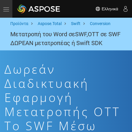
Ελληνικά
Toggle navigation
Προϊόντα
Aspose.Total
Swift
Conversion
Μετατροπή του Word σεSWF,OTT σε SWF
ΔΩΡΕΑΝ μετατροπέας ή Swift SDK
Δωρεάν
Διαδικτυακή
Εφαρμογή
Μετατροπής OTT
To SWF Μέσω