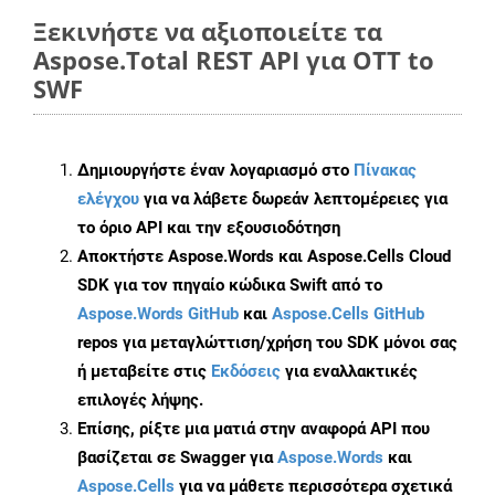
Ξεκινήστε να αξιοποιείτε τα
Aspose.Total REST API για OTT to
SWF
Δημιουργήστε έναν λογαριασμό στο
Πίνακας
ελέγχου
για να λάβετε δωρεάν λεπτομέρειες για
το όριο API και την εξουσιοδότηση
Αποκτήστε Aspose.Words και Aspose.Cells Cloud
SDK για τον πηγαίο κώδικα Swift από το
Aspose.Words GitHub
και
Aspose.Cells GitHub
repos για μεταγλώττιση/χρήση του SDK μόνοι σας
ή μεταβείτε στις
Εκδόσεις
για εναλλακτικές
επιλογές λήψης.
Επίσης, ρίξτε μια ματιά στην αναφορά API που
βασίζεται σε Swagger για
Aspose.Words
και
Aspose.Cells
για να μάθετε περισσότερα σχετικά