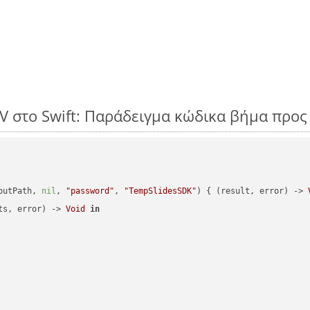
V στο Swift: Παράδειγμα κώδικα βήμα προ
outPath, 
nil
, 
"password"
, 
"TempSlidesSDK"
) { (result, error) -> 
ts, error) -> 
Void
in