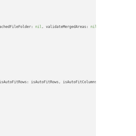
achedFileFolder: 
nil
, validateMergedAreas: 
nil
, refreshChartCach
isAutoFitRows: isAutoFitRows, isAutoFitColumns: isAutoFitColumns,