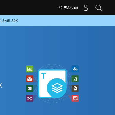
Ελληνικά
 Swift SDK
K