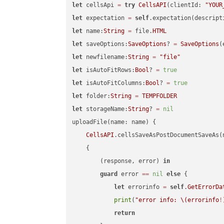
let
 cellsApi 
=
try
CellsAPI
(clientId: 
"YOUR
let
 expectation 
=
self
.expectation(descript
let
 name:
String
=
 file.
HTML
let
 saveOptions:
SaveOptions
? 
=
SaveOptions
(
let
 newfilename:
String
=
"file"
let
 isAutoFitRows:
Bool
? 
=
true
let
 isAutoFitColumns:
Bool
? 
=
true
let
 folder:
String
=
TEMPFOLDER
let
 storageName:
String
? 
=
nil
uploadFile(name: name) {

CellsAPI
.cellsSaveAsPostDocumentSaveAs(
    {

        (response, error) 
in
guard
 error 
==
nil
else
 {

let
 errorinfo 
=
self
.
GetErrorDa
print
(
"error info: 
\(errorinfo
!
return