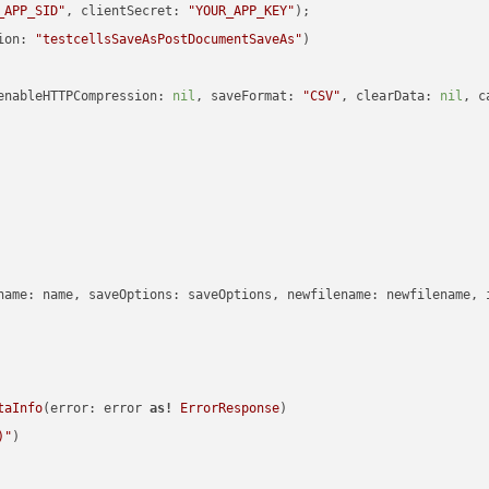
_APP_SID"
, clientSecret: 
"YOUR_APP_KEY"
ion: 
"testcellsSaveAsPostDocumentSaveAs"
enableHTTPCompression: 
nil
, saveFormat: 
"CSV"
, clearData: 
nil
, c
name: name, saveOptions: saveOptions, newfilename: newfilename, 
taInfo
(error: error 
as!
ErrorResponse
)

)
"
)
