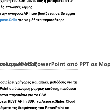
/χρήση του SDK μόνοι σας ή μεταβείτε στις
ές επιλογές λήψης.
 στην αναφορά API που βασίζεται σε Swagger
pose.Cells
για να μάθετε περισσότερα
ύκολη μέθοδος
ιάσεων MS PowerPoint από PPT σε Μορ
ροσφέρει γρήγορες και απλές μεθόδους για τη
oint σε διάφορες μορφές εικόνας, παρόμοια
φεται παραπάνω για το CSV.
ις REST API ή SDK, τα Aspose.Slides Cloud
έψετε τις διαφάνειες του PowerPoint σε