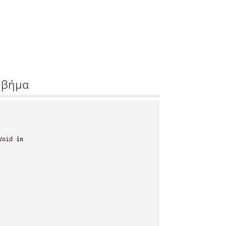
ς βήμα
Void
in