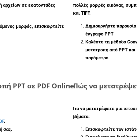
πή αρχείων σε εκατοντάδες
πολλές μορφές εικόνας, συμ
και TIFF.
Δημιουργήστε παρουσία
ζόμενες μορφές, επισκεφτείτε
έγγραφο PPT
Καλέστε τη μέθοδο
Conv
μετατροπή από PPT και
παράμετρο.
πή PPT σε PDF Online
Πώς να μετατρέψετ
Για να μετατρέψετε μια ιστοσ
βήματα:
DF
.
ή σας.
Επισκεφτείτε τον ιστό