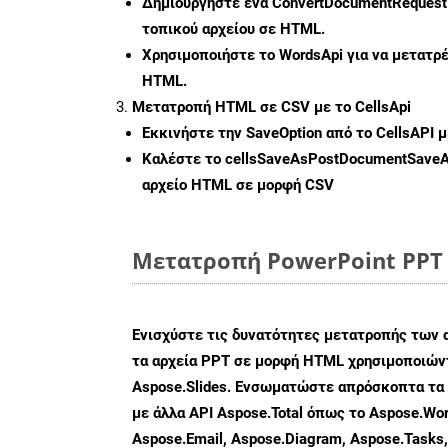
Δημιουργήστε ένα
ConvertDocumentRequest
τοπικού αρχείου σε HTML.
Χρησιμοποιήστε το WordsApi για να μετατρ
HTML.
Μετατροπή HTML σε CSV με το CellsApi
Εκκινήστε την
SaveOption
από το CellsAPI 
Καλέστε το
cellsSaveAsPostDocumentSave
αρχείο HTML σε μορφή
CSV
Μετατροπή PowerPoint PPT 
Ενισχύστε τις δυνατότητες μετατροπής των 
τα αρχεία PPT σε μορφή HTML χρησιμοποιώντ
Aspose.Slides. Ενσωματώστε απρόσκοπτα τα 
με άλλα API Aspose.Total όπως το Aspose.Wor
Aspose.Email, Aspose.Diagram, Aspose.Tasks