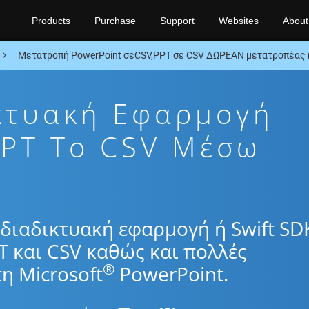
Products
Purchase
Support
Websites
About
Μετατροπή PowerPoint σεCSV,PPT σε CSV ΔΩΡΕΑΝ μετατροπέας ή
κτυακή Εφαρμογή
PT To CSV Μέσω
διαδικτυακή εφαρμογή ή Swift SD
T και CSV καθώς και πολλές
®
η Microsoft
PowerPoint.