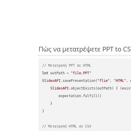
Πώς να μετατρέψετε PPT to CS
// Μετατροπή PPT σε HTML
let
 outPath 
=
"file.PPT"
SlidesAPI
.savePresentation(
"flie"
, 
"HTML"
, 
SlidesAPI
.objectExists(outPath) { (exis
        expectation.fulfill()

    }

}

// Μετατροπή HTML σε CSV