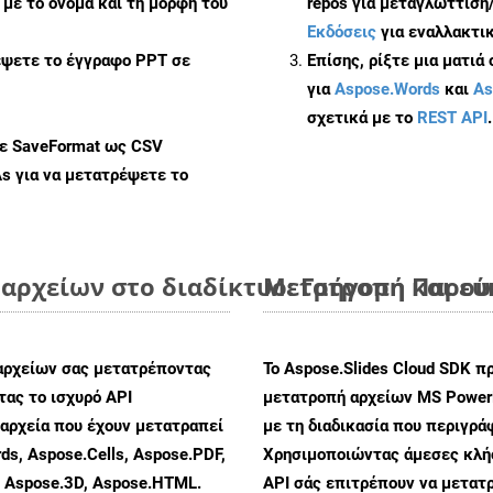
με το όνομα και τη μορφή του
repos για μεταγλώττιση
Εκδόσεις
για εναλλακτικ
έψετε το έγγραφο PPT σε
Επίσης, ρίξτε μια ματιά
για
Aspose.Words
και
As
σχετικά με το
REST API
.
με SaveFormat ως CSV
As
για να μετατρέψετε το
αρχείων στο διαδίκτυο: Γρήγορη και ε
Μετατροπή Παρουσ
αρχείων σας μετατρέποντας
Το Aspose.Slides Cloud SDK π
ας το ισχυρό API
μετατροπή αρχείων MS PowerP
αρχεία που έχουν μετατραπεί
με τη διαδικασία που περιγρά
ds, Aspose.Cells, Aspose.PDF,
Χρησιμοποιώντας άμεσες κλήσε
, Aspose.3D, Aspose.HTML.
API σάς επιτρέπουν να μετατρ