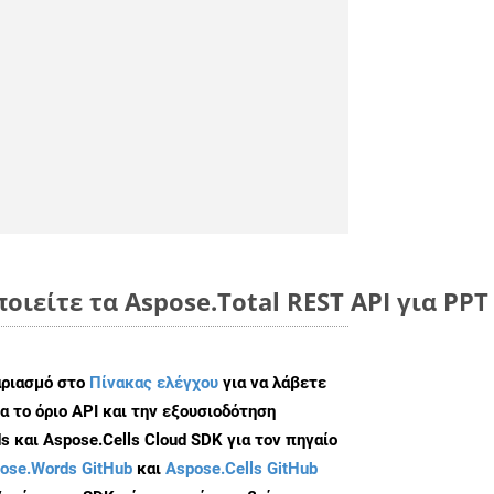
οιείτε τα Aspose.Total REST API για PPT
αριασμό στο
Πίνακας ελέγχου
για να λάβετε
α το όριο API και την εξουσιοδότηση
 και Aspose.Cells Cloud SDK για τον πηγαίο
ose.Words GitHub
και
Aspose.Cells GitHub