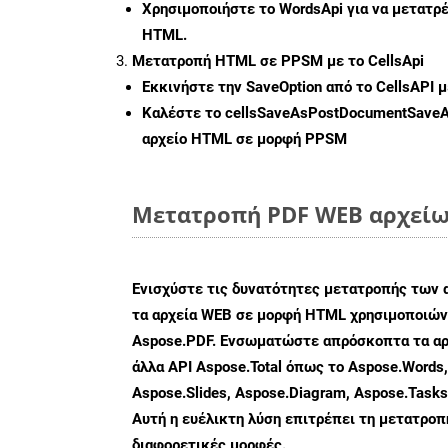
Χρησιμοποιήστε το WordsApi για να μετατρ
HTML.
Μετατροπή HTML σε PPSM με το CellsApi
Εκκινήστε την
SaveOption
από το CellsAPI 
Καλέστε το
cellsSaveAsPostDocumentSave
αρχείο HTML σε μορφή
PPSM
Μετατροπή PDF WEB αρχείων
Ενισχύστε τις δυνατότητες μετατροπής των 
τα αρχεία WEB σε μορφή HTML χρησιμοποιώντ
Aspose.PDF. Ενσωματώστε απρόσκοπτα τα αρ
άλλα API Aspose.Total όπως το Aspose.Words,
Aspose.Slides, Aspose.Diagram, Aspose.Task
Αυτή η ευέλικτη λύση επιτρέπει τη μετατρο
διαφορετικές μορφές.