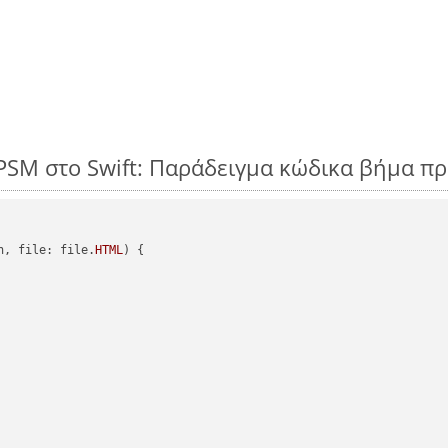
PSM στο Swift: Παράδειγμα κώδικα βήμα π
h, file: file.
HTML
) {
