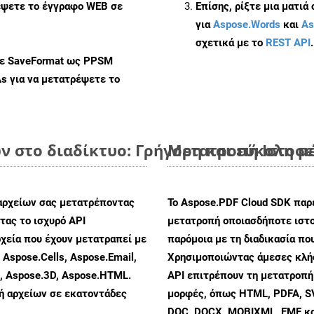
έψετε το έγγραφο WEB σε
Επίσης, ρίξτε μια ματιά
για
Aspose.Words
και
As
σχετικά με το
REST API
.
με SaveFormat ως PPSM
As
για να μετατρέψετε το
 στο διαδίκτυο: Γρήγορη και εύκολη μ
Μετατροπή Ιστοσε
αρχείων σας μετατρέποντας
Το Aspose.PDF Cloud SDK παρέ
ας το ισχυρό API
μετατροπή οποιασδήποτε ιστο
χεία που έχουν μετατραπεί με
παρόμοια με τη διαδικασία π
 Aspose.Cells, Aspose.Email,
Χρησιμοποιώντας άμεσες κλήσ
s, Aspose.3D, Aspose.HTML.
API επιτρέπουν τη μετατροπή
πή αρχείων σε εκατοντάδες
μορφές, όπως HTML, PDFA, SV
DOC, DOCX, MOBIXML, EMF και