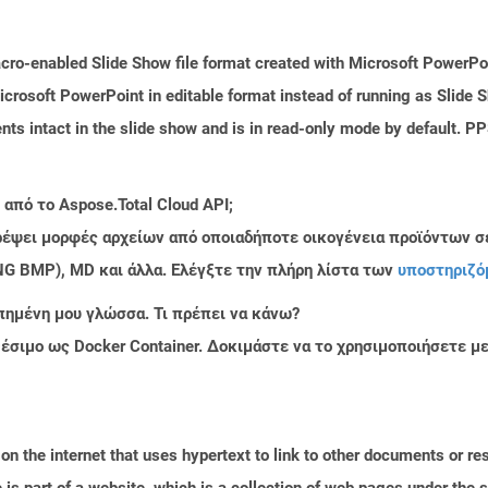
ro-enabled Slide Show file format created with Microsoft PowerPoin
icrosoft PowerPoint in editable format instead of running as Slide 
ts intact in the slide show and is in read-only mode by default. PPS
από το Aspose.Total Cloud API;
τρέψει μορφές αρχείων από οποιαδήποτε οικογένεια προϊόντων σ
PNG BMP), MD και άλλα. Ελέγξτε την πλήρη λίστα των
υποστηριζό
πημένη μου γλώσσα. Τι πρέπει να κάνω?
ιαθέσιμο ως Docker Container. Δοκιμάστε να το χρησιμοποιήσετε 
n the internet that uses hypertext to link to other documents or r
is part of a website, which is a collection of web pages under th