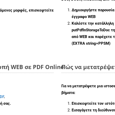
Δημιουργήστε παρουσία
ζόμενες μορφές, επισκεφτείτε
έγγραφο WEB
Καλέστε την κατάλληλη 
putPdfInStorageToDoc
τη
από WEB και παρέχετε τ
(EXTRA string=PPSM)
οπή WEB σε PDF Online
Πώς να μετατρέψε
Για να μετατρέψετε μια ιστο
βήματα:
DF
.
ή σας.
Επισκεφτείτε τον ιστό
Εισαγάγετε τη διεύθυνσ