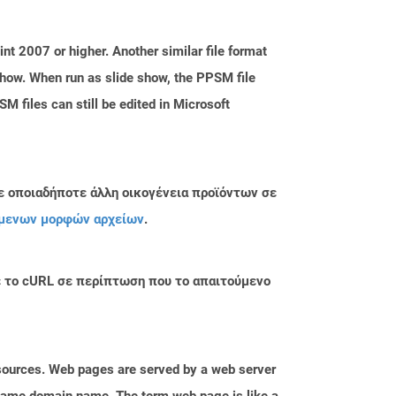
t 2007 or higher. Another similar file format
Show. When run as slide show, the PPSM file
M files can still be edited in Microsoft
ε οποιαδήποτε άλλη οικογένεια προϊόντων σε
μενων μορφών αρχείων
.
με το cURL σε περίπτωση που το απαιτούμενο
esources. Web pages are served by a web server
e same domain name. The term web page is like a