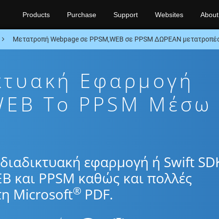
Products
Purchase
Support
Websites
About
Μετατροπή Webpage σε PPSM,WEB σε PPSM ΔΩΡΕΑΝ μετατροπέας
κτυακή Εφαρμογή
WEB To PPSM Μέσω
διαδικτυακή εφαρμογή ή Swift SD
EB και PPSM καθώς και πολλές
®
η Microsoft
PDF.