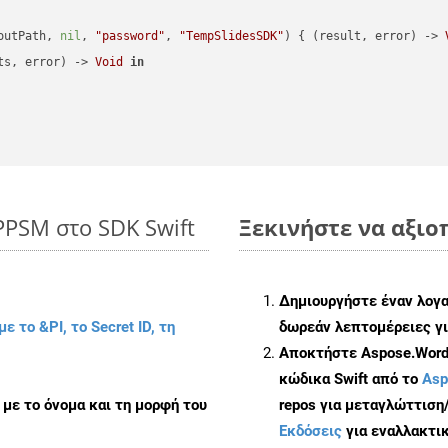
outPath, 
nil
, 
"password"
, 
"TempSlidesSDK"
) { (result, error) -> 
ts, error) -> 
Void
in
PPSM στο SDK Swift
Ξεκινήστε να αξιο
Δημιουργήστε έναν λογ
με το &PI, το Secret ID, τη
δωρεάν λεπτομέρειες γι
Αποκτήστε Aspose.Words
κώδικα Swift από το
Asp
με το όνομα και τη μορφή του
repos για μεταγλώττιση
Εκδόσεις
για εναλλακτικ