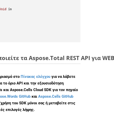
Void
in
ποιείτε τα Aspose.Total REST API για WE
αριασμό στο
Πίνακας ελέγχου
για να λάβετε
α το όριο API και την εξουσιοδότηση
 και Aspose.Cells Cloud SDK για τον πηγαίο
ose.Words GitHub
και
Aspose.Cells GitHub
/χρήση του SDK μόνοι σας ή μεταβείτε στις
ές επιλογές λήψης.