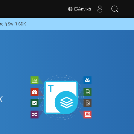
Ελληνικά
 ή Swift SDK
K