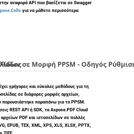
 στην αναφορά API που βασίζεται σε Swagger
pose.Cells
για να μάθετε περισσότερα
έθοδος
λίδων σε Μορφή PPSM - Οδηγός Ρύθμισ
χει γρήγορες και εύκολες μεθόδους για τη
σελίδας σε διάφορες μορφές αρχείων,
ου παρουσιάστηκε παραπάνω για το PPSM.
εις REST API ή SDK, τα Aspose.PDF Cloud
 αρχείων PDF και ιστοσελίδων σε πολλές
G, EPUB, TEX, XML, XPS, XLS, XLSX, PPTX,
 TIFF.