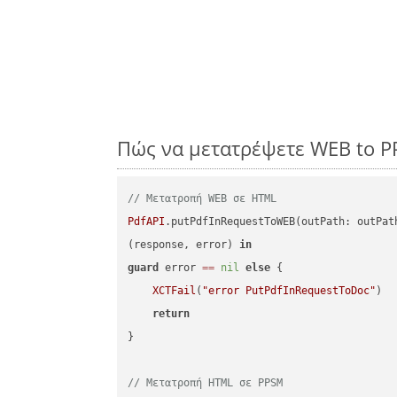
Πώς να μετατρέψετε WEB to P
// Μετατροπή WEB σε HTML
PdfAPI
.putPdfInRequestToWEB(outPath: outPat
(response, error) 
in
guard
 error 
==
nil
else
 {

XCTFail
(
"error PutPdfInRequestToDoc"
)

return
}

// Μετατροπή HTML σε PPSM