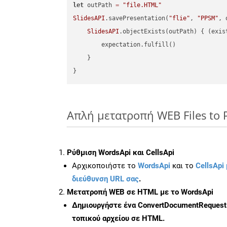
let
 outPath 
=
"file.HTML"
SlidesAPI
.savePresentation(
"flie"
, 
"PPSM"
, 
SlidesAPI
.objectExists(outPath) { (exis
        expectation.fulfill()

    }

Απλή μετατροπή WEB Files to 
Ρύθμιση WordsApi και CellsApi
Αρχικοποιήστε το
WordsApi
και το
CellsApi 
διεύθυνση URL σας
.
Μετατροπή WEB σε HTML με το WordsApi
Δημιουργήστε ένα
ConvertDocumentRequest
τοπικού αρχείου σε HTML.