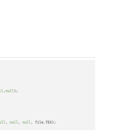
ll
,
null
);

ull
, 
null
, 
null