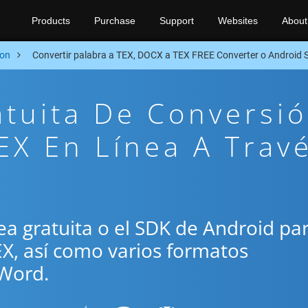
Products
Purchase
Support
Websites
About
ion
Convertir palabra a TEX, DOCX a TEX FREE Converter o Android
atuita De Conversi
X En Línea A Trav
ínea gratuita o el SDK de Android pa
EX, así como varios formatos
Word.