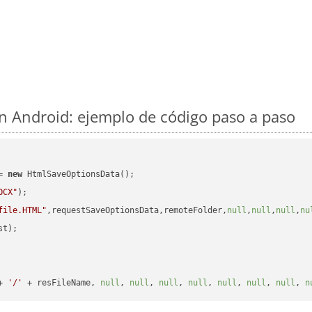
 Android: ejemplo de código paso a paso
= 
new
 HtmlSaveOptionsData();

OCX"
);

file.HTML"
,requestSaveOptionsData,remoteFolder,
null
,
null
,
null
,
nu
t);

+ 
'/'
 + resFileName, 
null
, 
null
, 
null
, 
null
, 
null
, 
null
, 
null
, 
n