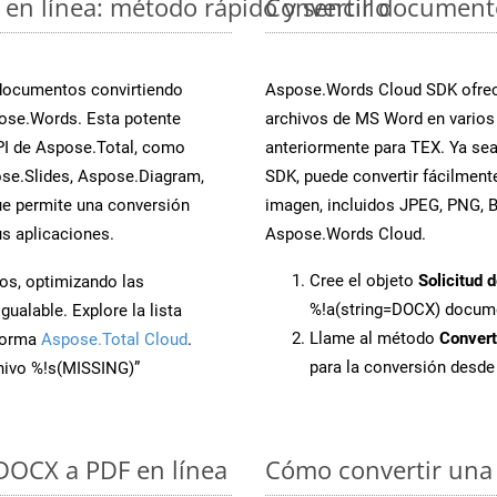
en línea: método rápido y sencillo
Convertir document
 documentos convirtiendo
Aspose.Words Cloud SDK ofrece
ose.Words. Esta potente
archivos de MS Word en varios
PI de Aspose.Total, como
anteriormente para TEX. Ya sea
se.Slides, Aspose.Diagram,
SDK, puede convertir fácilmen
e permite una conversión
imagen, incluidos JPEG, PNG, BM
s aplicaciones.
Aspose.Words Cloud.
Cree el objeto
Solicitud 
os, optimizando las
%!a(string=DOCX) docum
ualable. Explore la lista
Llame al método
Conver
aforma
Aspose.Total Cloud
.
para la conversión desd
chivo %!s(MISSING)”
 DOCX a PDF en línea
Cómo convertir una 