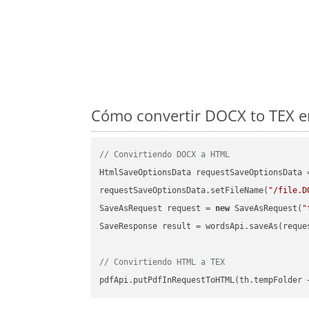
Cómo convertir DOCX to TEX en
// Convirtiendo DOCX a HTML
HtmlSaveOptionsData requestSaveOptionsData 
requestSaveOptionsData.setFileName(
"/file.D
SaveAsRequest request = 
new
 SaveAsRequest(
"
SaveResponse result = wordsApi.saveAs(reques
// Convirtiendo HTML a TEX
pdfApi.putPdfInRequestToHTML(th.tempFolder 