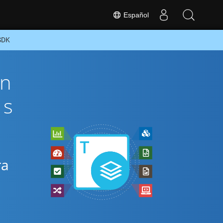
Español
 SDK
ón
és
ra