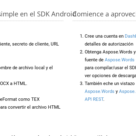
simple en el SDK Android
Comience a aprovech
Cree una cuenta en
Dash
iente, secreto de cliente, URL
detalles de autorización
Obtenga Aspose.Words y 
fuente de
Aspose.Words 
mbre de archivo local y el
para compilar/usar el SD
ver opciones de descarga
 DOCX a HTML.
También eche un vistazo 
Aspose.Words
y
Aspose.
veFormat como TEX
API REST
.
ara convertir el archivo HTML