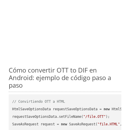
Cómo convertir OTT to DIF en
Android: ejemplo de código paso a
paso
// Convirtiendo OTT a HTML
HtmlSaveOptionsData requestSaveOptionsData = 
new
 HtmlSaveO
requestSaveOptionsData.setFileName(
"/file.OTT"
);

SaveAsRequest request = 
new
 SaveAsRequest(
"file.HTML"
,req