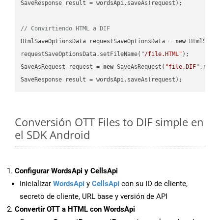
SaveResponse result = wordsApi.saveAs(request);

// Convirtiendo HTML a DIF
HtmlSaveOptionsData requestSaveOptionsData = 
new
 HtmlSaveO
requestSaveOptionsData.setFileName(
"/file.HTML"
);

SaveAsRequest request = 
new
 SaveAsRequest(
"file.DIF"
,requ
Conversión OTT Files to DIF simple en
el SDK Android
Configurar WordsApi y CellsApi
Inicializar
WordsApi
y
CellsApi
con su ID de cliente,
secreto de cliente, URL base y versión de API
Convertir OTT a HTML con WordsApi