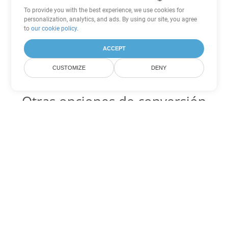
To provide you with the best experience, we use cookies for
personalization, analytics, and ads. By using our site, you agree
to
our cookie policy
.
ACCEPT
CUSTOMIZE
DENY
Otras opciones de conversión
de Word
OTT Código para convertir DOC
DOC:
Microsoft Word Binary Format
OTT Código para convertir DOT
DOT:
Microsoft Word Template Files
OTT Código para convertir DOCX