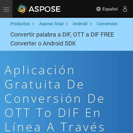
Español
Toggle navigation
Productos
Aspose.Total
Android
Conversion
Convertir palabra a DIF, OTT a DIF FREE
Converter o Android SDK
Aplicación
Gratuita De
Conversión De
OTT To DIF En
Línea A Través