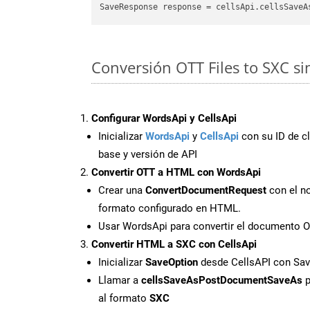
SaveResponse response = cellsApi.cellsSaveA
Conversión OTT Files to SXC s
Configurar WordsApi y CellsApi
Inicializar
WordsApi
y
CellsApi
con su ID de cl
base y versión de API
Convertir OTT a HTML con WordsApi
Crear una
ConvertDocumentRequest
con el no
formato configurado en HTML.
Usar WordsApi para convertir el documento 
Convertir HTML a SXC con CellsApi
Inicializar
SaveOption
desde CellsAPI con Sa
Llamar a
cellsSaveAsPostDocumentSaveAs
p
al formato
SXC