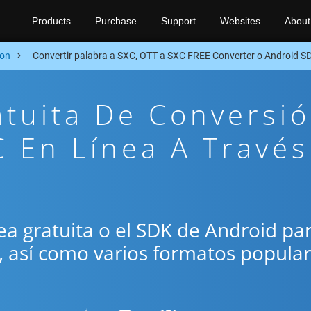
Products
Purchase
Support
Websites
About
ion
Convertir palabra a SXC, OTT a SXC FREE Converter o Android S
atuita De Conversi
 En Línea A Través
ínea gratuita o el SDK de Android pa
C, así como varios formatos popula