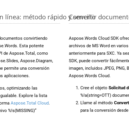
 línea: método rápido y sencillo
Convertir document
 documentos convirtiendo
Aspose.Words Cloud SDK ofrece
se.Words. Esta potente
archivos de MS Word en varios
PI de Aspose.Total, como
anteriormente para SXC. Ya sea
se.Slides, Aspose.Diagram,
SDK, puede convertir fácilmen
e permite una conversión
imagen, incluidos JPEG, PNG, BM
s aplicaciones.
Aspose.Words Cloud.
Cree el objeto
Solicitud 
os, optimizando las
%!a(string=OTT) docume
ualable. Explore la lista
Llame al método
Conver
aforma
Aspose.Total Cloud
.
para la conversión desd
chivo %!s(MISSING)”