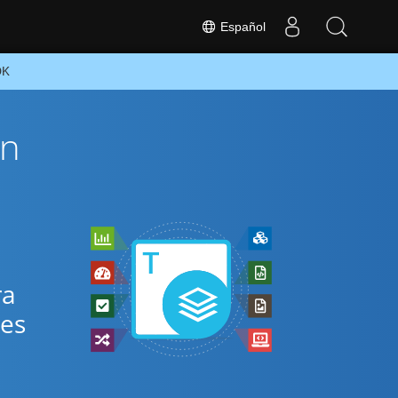
Español
DK
ón
ra
res