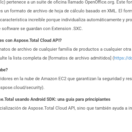
) pertenece a un suite de oficina llamado OpenOffice.org. Este fo
 es un formato de archivo de hoja de cálculo basado en XML. El fo
a característica increíble porque individualiza automáticamente y 
e software se guardan con Extension .SXC.
es con Aspose.Total Cloud API?
atos de archivo de cualquier familia de productos a cualquier otr
te la lista completa de [formatos de archivo admitidos] (
https://d
ube?
idores en la nube de Amazon EC2 que garantizan la seguridad y resi
aspose.cloud/security).
Total usando Android SDK: una guía para principiantes
icialización de Aspose.Total Cloud API, sino que también ayuda a in