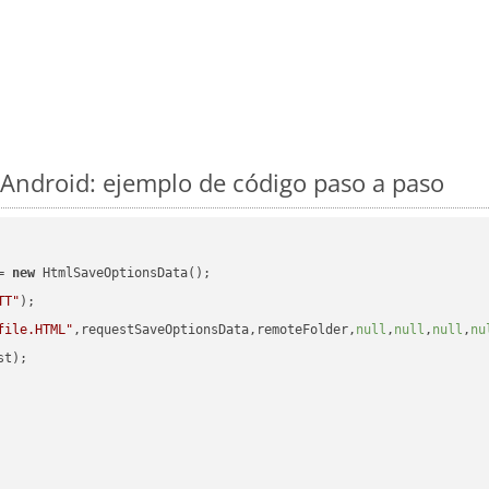
Android: ejemplo de código paso a paso
= 
new
 HtmlSaveOptionsData();

TT"
);

file.HTML"
,requestSaveOptionsData,remoteFolder,
null
,
null
,
null
,
nu
t);
