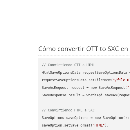
Cómo convertir OTT to SXC en 
// Convirtiendo OTT a HTML
HtmlSaveOptionsData requestSaveOptionsData 
requestSaveOptionsData.setFileName(
"/file.O
SaveAsRequest request = 
new
 SaveAsRequest(
"
SaveResponse result = wordsApi.saveAs(reques
// Convirtiendo HTML a SXC
SaveOptions saveOptions = 
new
 SaveOption();

saveOption.setSaveFormat(
"HTML"
);
