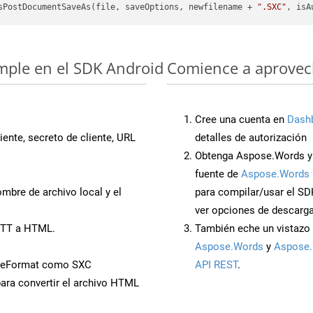
sPostDocumentSaveAs(file, saveOptions, newfilename + 
".SXC"
, isA
imple en el SDK Android
Comience a aprovech
Cree una cuenta en
Dash
iente, secreto de cliente, URL
detalles de autorización
Obtenga Aspose.Words y 
fuente de
Aspose.Words 
mbre de archivo local y el
para compilar/usar el SD
ver opciones de descarga
OTT a HTML.
También eche un vistazo 
Aspose.Words
y
Aspose.
veFormat como SXC
API REST
.
ara convertir el archivo HTML