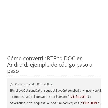
Cómo convertir RTF to DOC en
Android: ejemplo de código paso a
paso
// Convirtiendo RTF a HTML
HtmlSaveOptionsData requestSaveOptionsData = 
new
 HtmlSaveO
requestSaveOptionsData.setFileName(
"/file.RTF"
);

SaveAsRequest request = 
new
 SaveAsRequest(
"file.HTML"
,req