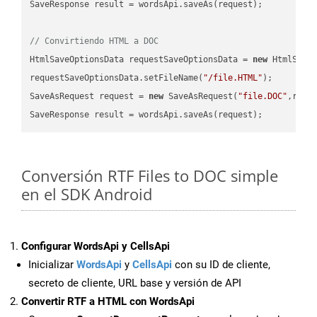
SaveResponse result = wordsApi.saveAs(request);

// Convirtiendo HTML a DOC
HtmlSaveOptionsData requestSaveOptionsData = 
new
 HtmlSaveO
requestSaveOptionsData.setFileName(
"/file.HTML"
);

SaveAsRequest request = 
new
 SaveAsRequest(
"file.DOC"
,requ
Conversión RTF Files to DOC simple
en el SDK Android
Configurar WordsApi y CellsApi
Inicializar
WordsApi
y
CellsApi
con su ID de cliente,
secreto de cliente, URL base y versión de API
Convertir RTF a HTML con WordsApi