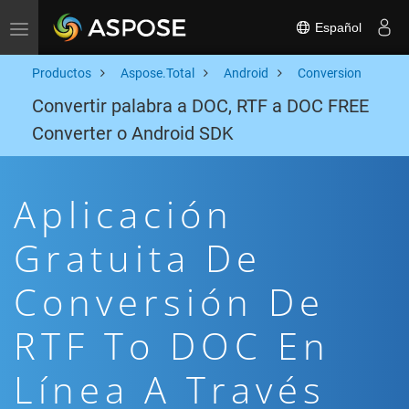
Español
Toggle navigation
Productos
Aspose.Total
Android
Conversion
Convertir palabra a DOC, RTF a DOC FREE
Converter o Android SDK
Aplicación
Gratuita De
Conversión De
RTF To DOC En
Línea A Través