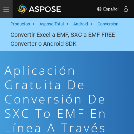
Español
Toggle navigation
Productos
Aspose.Total
Android
Conversion
Convertir Excel a EMF, SXC a EMF FREE
Converter o Android SDK
Aplicación
Gratuita De
Conversión De
SXC To EMF En
Línea A Través