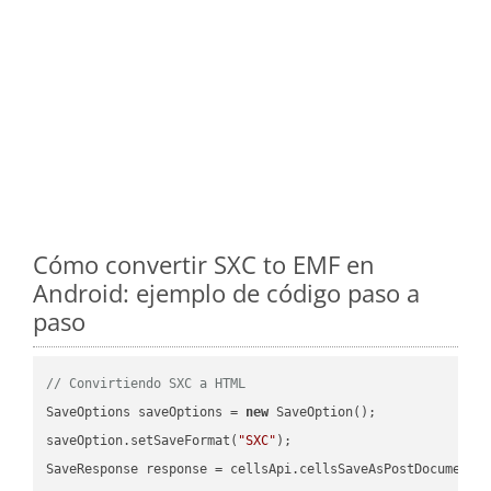
Cómo convertir SXC to EMF en
Android: ejemplo de código paso a
paso
// Convirtiendo SXC a HTML
SaveOptions saveOptions = 
new
 SaveOption();

saveOption.setSaveFormat(
"SXC"
);

SaveResponse response = cellsApi.cellsSaveAsPostDocumentS