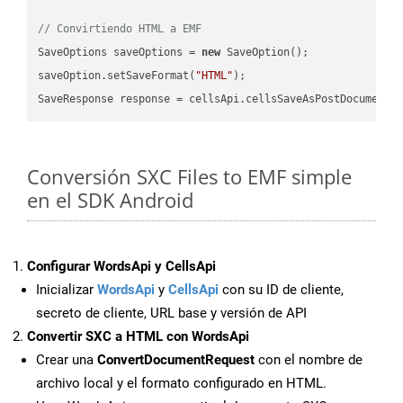
// Convirtiendo HTML a EMF
SaveOptions saveOptions = 
new
 SaveOption();

saveOption.setSaveFormat(
"HTML"
);

SaveResponse response = cellsApi.cellsSaveAsPostDocumentS
Conversión SXC Files to EMF simple
en el SDK Android
Configurar WordsApi y CellsApi
Inicializar
WordsApi
y
CellsApi
con su ID de cliente,
secreto de cliente, URL base y versión de API
Convertir SXC a HTML con WordsApi
Crear una
ConvertDocumentRequest
con el nombre de
archivo local y el formato configurado en HTML.