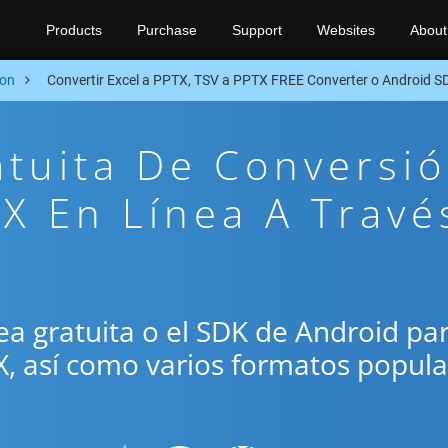
Products
Purchase
Support
Websites
About
ion
Convertir Excel a PPTX, TSV a PPTX FREE Converter o Android S
atuita De Conversi
X En Línea A Travé
ínea gratuita o el SDK de Android pa
X, así como varios formatos popul