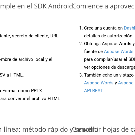
imple en el SDK Android
Comience a aprovech
Cree una cuenta en
Dash
iente, secreto de cliente, URL
detalles de autorización
Obtenga Aspose.Words y 
fuente de
Aspose.Words 
mbre de archivo local y el
para compilar/usar el SD
ver opciones de descarga
TSV a HTML.
También eche un vistazo 
Aspose.Words
y
Aspose.
aveFormat como PPTX
API REST
.
ara convertir el archivo HTML
 línea: método rápido y sencillo
Convertir hojas de 