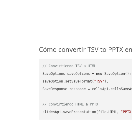
Cómo convertir TSV to PPTX en
// Convirtiendo TSV a HTML
SaveOptions saveOptions = 
new
 SaveOption();

saveOption.setSaveFormat(
"TSV"
);

SaveResponse response = cellsApi.cellsSaveA
// Convirtiendo HTML a PPTX
slidesApi.savePresentation(file.HTML, 
"PPTX