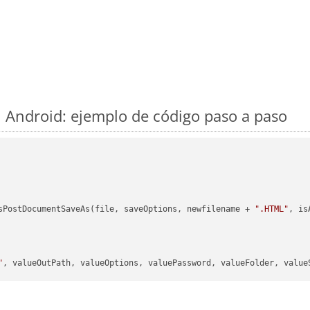
 Android: ejemplo de código paso a paso
sPostDocumentSaveAs(file, saveOptions, newfilename + 
".HTML"
, is
"