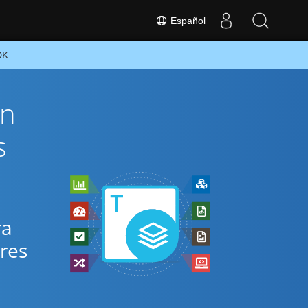
Español
DK
ón
s
ra
ares