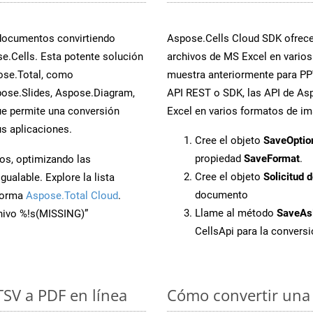
 documentos convirtiendo
Aspose.Cells Cloud SDK ofrece 
e.Cells. Esta potente solución
archivos de MS Excel en varios
ose.Total, como
muestra anteriormente para PPT
ose.Slides, Aspose.Diagram,
API REST o SDK, las API de Asp
e permite una conversión
Excel en varios formatos de im
s aplicaciones.
Cree el objeto
SaveOptio
propiedad
SaveFormat
.
os, optimizando las
Cree el objeto
Solicitud 
ualable. Explore la lista
documento
aforma
Aspose.Total Cloud
.
Llame al método
SaveAs
chivo %!s(MISSING)”
CellsApi para la convers
TSV a PDF en línea
Cómo convertir una