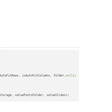
AutoFitRows, isAutoFitColumns, folder,
null
);
