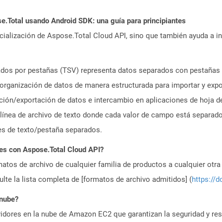
Total usando Android SDK: una guía para principiantes
icialización de Aspose.Total Cloud API, sino que también ayuda a in
ados por pestañas (TSV) representa datos separados con pestañas 
la organización de datos de manera estructurada para importar y expo
ación/exportación de datos e intercambio en aplicaciones de hoja d
línea de archivo de texto donde cada valor de campo está separado
es de texto/pestaña separados.
es con Aspose.Total Cloud API?
atos de archivo de cualquier familia de productos a cualquier otr
te la lista completa de [formatos de archivo admitidos] (
https://d
 nube?
idores en la nube de Amazon EC2 que garantizan la seguridad y resi