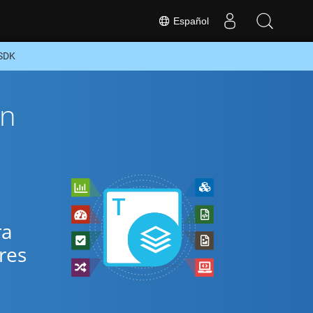
Español
 SDK
ón
s
ra
res