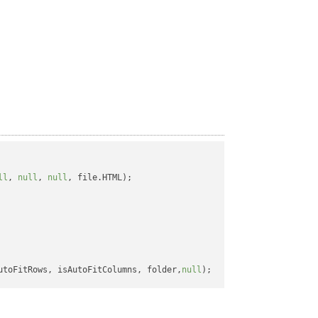
ll
, 
null
, 
null
, file.HTML);

utoFitRows, isAutoFitColumns, folder,
null