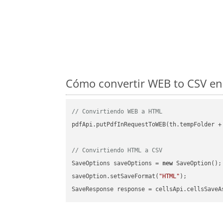
Cómo convertir WEB to CSV en 
// Convirtiendo WEB a HTML
pdfApi.putPdfInRequestToWEB(th.tempFolder +
// Convirtiendo HTML a CSV
SaveOptions saveOptions = 
new
 SaveOption();

saveOption.setSaveFormat(
"HTML"
);

SaveResponse response = cellsApi.cellsSaveA