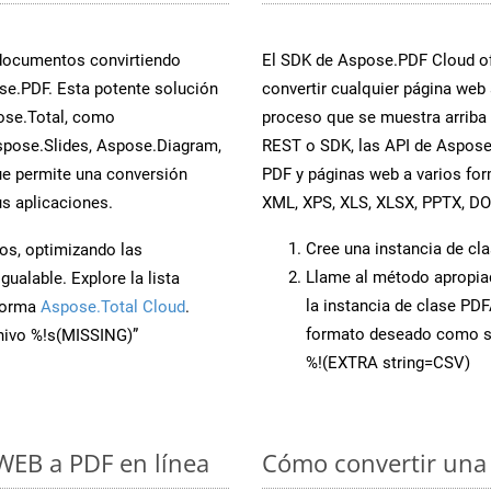
 documentos convirtiendo
El SDK de Aspose.PDF Cloud of
e.PDF. Esta potente solución
convertir cualquier página web 
ose.Total, como
proceso que se muestra arriba p
spose.Slides, Aspose.Diagram,
REST o SDK, las API de Aspose
e permite una conversión
PDF y páginas web a varios fo
s aplicaciones.
XML, XPS, XLS, XLSX, PPTX, D
Cree una instancia de cl
os, optimizando las
Llame al método apropi
ualable. Explore la lista
la instancia de clase PD
aforma
Aspose.Total Cloud
.
formato deseado como s
chivo %!s(MISSING)”
%!(EXTRA string=CSV)
 WEB a PDF en línea
Cómo convertir una