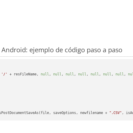
Android: ejemplo de código paso a paso
 
'/'
 + resFileName, 
null
, 
null
, 
null
, 
null
, 
null
, 
null
, 
null
, 
nu
sPostDocumentSaveAs(file, saveOptions, newfilename + 
".CSV"
, isA