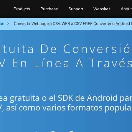
Products
Purchase
Support
Websites
About
ion
Convertir Webpage a CSV, WEB a CSV FREE Converter o Android
atuita De Conversi
 En Línea A Travé
ínea gratuita o el SDK de Android pa
V, así como varios formatos popula