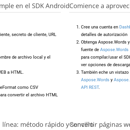
imple en el SDK Android
Comience a aprovech
Cree una cuenta en
Dash
iente, secreto de cliente, URL
detalles de autorización
Obtenga Aspose.Words y 
fuente de
Aspose.Words 
mbre de archivo local y el
para compilar/usar el SD
ver opciones de descarga
 WEB a HTML.
También eche un vistazo 
Aspose.Words
y
Aspose.
aveFormat como CSV
API REST
.
ara convertir el archivo HTML
línea: método rápido y sencillo
Convertir páginas w