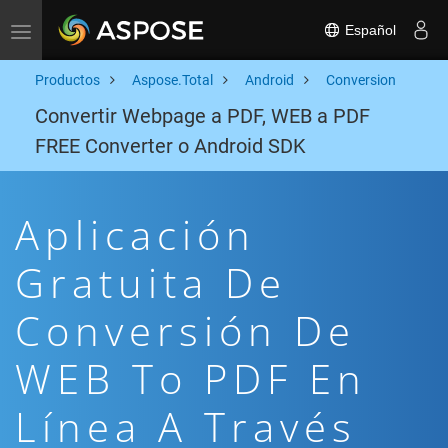
Español
Toggle navigation
Productos
Aspose.Total
Android
Conversion
Convertir Webpage a PDF, WEB a PDF
FREE Converter o Android SDK
Aplicación
Gratuita De
Conversión De
WEB To PDF En
Línea A Través