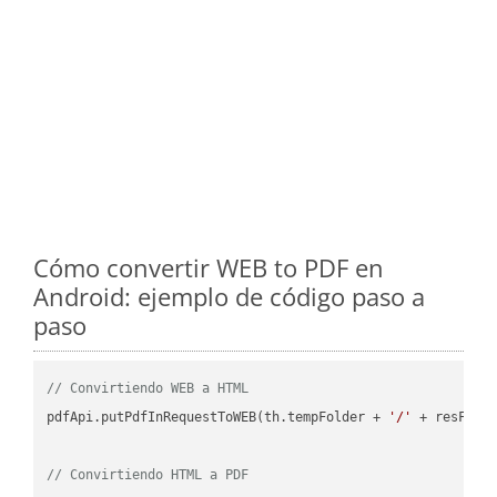
Cómo convertir WEB to PDF en
Android: ejemplo de código paso a
paso
// Convirtiendo WEB a HTML
pdfApi.putPdfInRequestToWEB(th.tempFolder + 
'/'
 + resFile
// Convirtiendo HTML a PDF