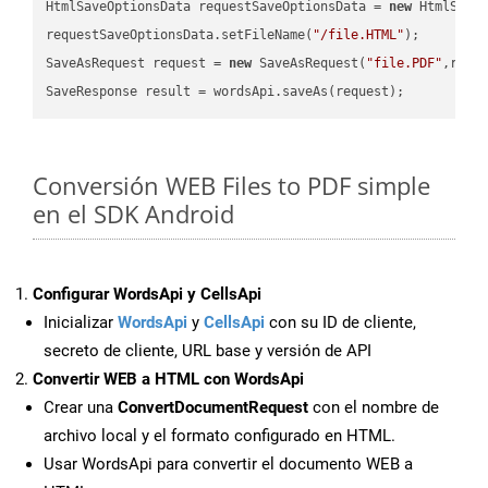
HtmlSaveOptionsData requestSaveOptionsData = 
new
 HtmlSaveO
requestSaveOptionsData.setFileName(
"/file.HTML"
);

SaveAsRequest request = 
new
 SaveAsRequest(
"file.PDF"
,requ
Conversión WEB Files to PDF simple
en el SDK Android
Configurar WordsApi y CellsApi
Inicializar
WordsApi
y
CellsApi
con su ID de cliente,
secreto de cliente, URL base y versión de API
Convertir WEB a HTML con WordsApi
Crear una
ConvertDocumentRequest
con el nombre de
archivo local y el formato configurado en HTML.
Usar WordsApi para convertir el documento WEB a