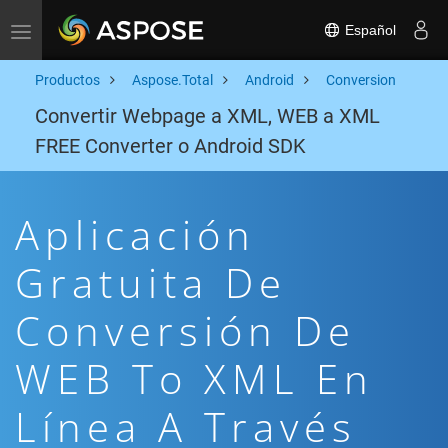
Español
Toggle navigation
Productos
Aspose.Total
Android
Conversion
Convertir Webpage a XML, WEB a XML
FREE Converter o Android SDK
Aplicación
Gratuita De
Conversión De
WEB To XML En
Línea A Través