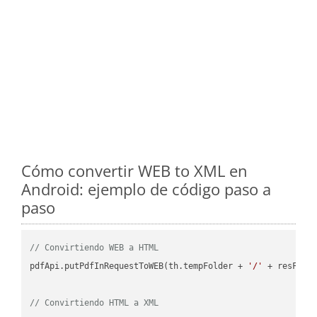
Cómo convertir WEB to XML en
Android: ejemplo de código paso a
paso
// Convirtiendo WEB a HTML
pdfApi.putPdfInRequestToWEB(th.tempFolder + 
'/'
 + resFile
// Convirtiendo HTML a XML