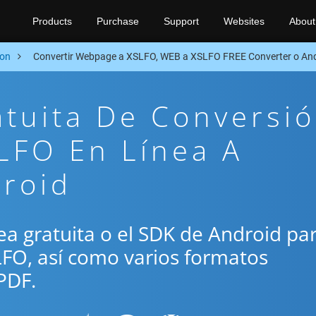
Products
Purchase
Support
Websites
About
ion
Convertir Webpage a XSLFO, WEB a XSLFO FREE Converter o An
atuita De Conversi
LFO En Línea A
droid
ínea gratuita o el SDK de Android pa
LFO, así como varios formatos
PDF.