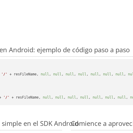
en Android: ejemplo de código paso a paso
 
'/'
 + resFileName, 
null
, 
null
, 
null
, 
null
, 
null
, 
null
, 
null
, 
nu
+ 
'/'
 + resFileName, 
null
, 
null
, 
null
, 
null
, 
null
, 
null
, 
null
, 
n
 simple en el SDK Android
Comience a aprovech