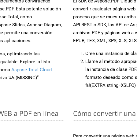
 documentos convirtiendo
El SDK de Aspose.PDF Cloud of
e.PDF. Esta potente solución
convertir cualquier página web 
ose.Total, como
proceso que se muestra arriba p
spose.Slides, Aspose.Diagram,
API REST o SDK, las API de As
e permite una conversión
archivos PDF y páginas web a 
s aplicaciones.
EPUB, TEX, XML, XPS, XLS, XL
Cree una instancia de cl
os, optimizando las
Llame al método apropi
ualable. Explore la lista
la instancia de clase PD
aforma
Aspose.Total Cloud
.
formato deseado como s
chivo %!s(MISSING)”
%!(EXTRA string=XSLFO)
 WEB a PDF en línea
Cómo convertir una
Para convertir una página web 