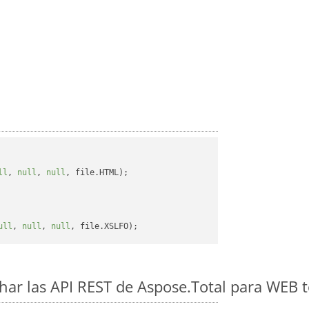
ll
, 
null
, 
null
, file.HTML);

ull
, 
null
, 
null
ar las API REST de Aspose.Total para WEB 