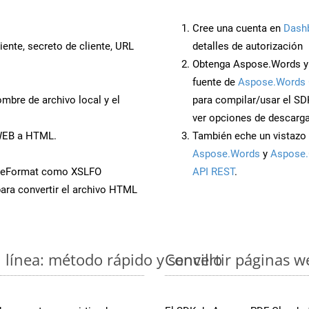
Cree una cuenta en
Dash
iente, secreto de cliente, URL
detalles de autorización
Obtenga Aspose.Words y 
fuente de
Aspose.Words 
mbre de archivo local y el
para compilar/usar el SD
ver opciones de descarga
 WEB a HTML.
También eche un vistazo 
Aspose.Words
y
Aspose.
aveFormat como XSLFO
API REST
.
ara convertir el archivo HTML
línea: método rápido y sencillo
Convertir páginas w