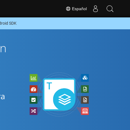
Español
droid SDK
ón
ra