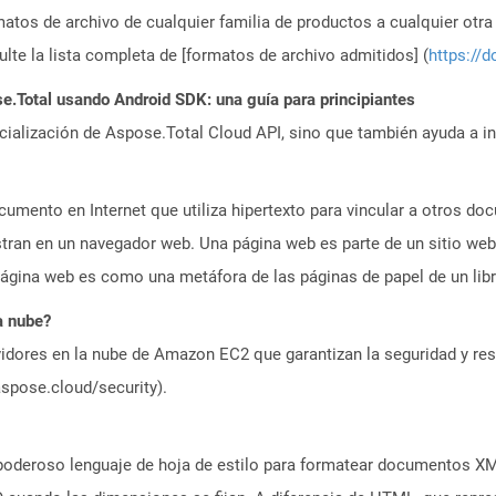
atos de archivo de cualquier familia de productos a cualquier otr
te la lista completa de [formatos de archivo admitidos] (
https://d
Total usando Android SDK: una guía para principiantes
icialización de Aspose.Total Cloud API, sino que también ayuda a in
umento en Internet que utiliza hipertexto para vincular a otros d
tran en un navegador web. Una página web es parte de un sitio web
gina web es como una metáfora de las páginas de papel de un libr
a nube?
idores en la nube de Amazon EC2 que garantizan la seguridad y resi
aspose.cloud/security).
poderoso lenguaje de hoja de estilo para formatear documentos XM