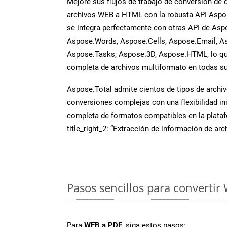
Mejore sus flujos de trabajo de conversión de
archivos WEB a HTML con la robusta API Aspos
se integra perfectamente con otras API de Asp
Aspose.Words, Aspose.Cells, Aspose.Email, A
Aspose.Tasks, Aspose.3D, Aspose.HTML, lo qu
completa de archivos multiformato en todas su
Aspose.Total admite cientos de tipos de archiv
conversiones complejas con una flexibilidad inig
completa de formatos compatibles en la plat
title_right_2: “Extracción de información de ar
Pasos sencillos para convertir
Para
WEB a PDF
, siga estos pasos: