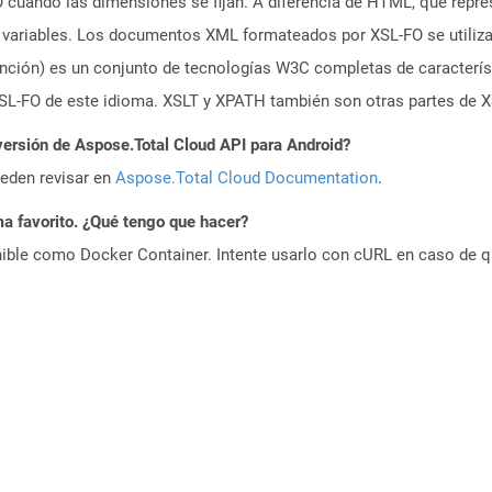
cuando las dimensiones se fijan. A diferencia de HTML, que repres
variables. Los documentos XML formateados por XSL-FO se utilizan
ención) es un conjunto de tecnologías W3C completas de caracterís
L-FO de este idioma. XSLT y XPATH también son otras partes de X
versión de Aspose.Total Cloud API para Android?
ueden revisar en
Aspose.Total Cloud Documentation
.
a favorito. ¿Qué tengo que hacer?
ible como Docker Container. Intente usarlo con cURL en caso de q