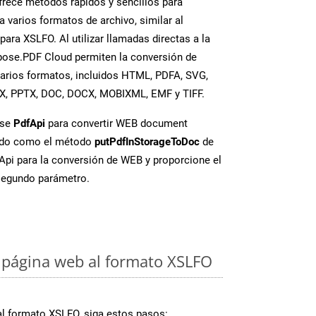
rece métodos rápidos y sencillos para
a varios formatos de archivo, similar al
ara XSLFO. Al utilizar llamadas directas a la
pose.PDF Cloud permiten la conversión de
varios formatos, incluidos HTML, PDFA, SVG,
SX, PPTX, DOC, DOCX, MOBIXML, EMF y TIFF.
ase
PdfApi
para convertir WEB document
ado como el método
putPdfInStorageToDoc
de
FApi para la conversión de WEB y proporcione el
egundo parámetro.
 página web al formato XSLFO
al formato XSLFO, siga estos pasos: