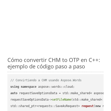
Cómo convertir CHM to OTP en C++:
ejemplo de código paso a paso
// Convirtiendo a CHM usando Aspose.Words
using
namespace
auto
 requestSaveOptionsData = std::make_shared< aspose::wo
requestSaveOptionsData->
setFileName
(std::make_shared< std
std::shared_ptr<requests::SaveAsRequest> 
request
(
new
 reque