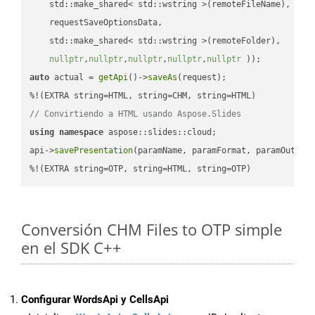
    std::make_shared< std::wstring >(remoteFileName),

    requestSaveOptionsData,

    std::make_shared< std::wstring >(remoteFolder),

nullptr
,
nullptr
,
nullptr
,
nullptr
,
nullptr
 ))
auto
 actual = 
getApi
()->
saveAs
(request);

// Convirtiendo a HTML usando Aspose.Slides
using
namespace
 aspose::slides::cloud;            

api->
savePresentation
(paramName, paramFormat, paramOutPat
%!(EXTRA string=OTP, string=HTML, string=OTP)
Conversión CHM Files to OTP simple
en el SDK C++
Configurar WordsApi y CellsApi