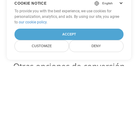
COOKIE NOTICE
To provide you with the best experience, we use cookies for
personalization, analytics, and ads. By using our site, you agree
to
our cookie policy
.
ACCEPT
CUSTOMIZE
DENY
Otras opciones de conversión
de Word
CHM Código para convertir DOC
DOC:
Microsoft Word Binary Format
CHM Código para convertir DOT
DOT:
Microsoft Word Template Files