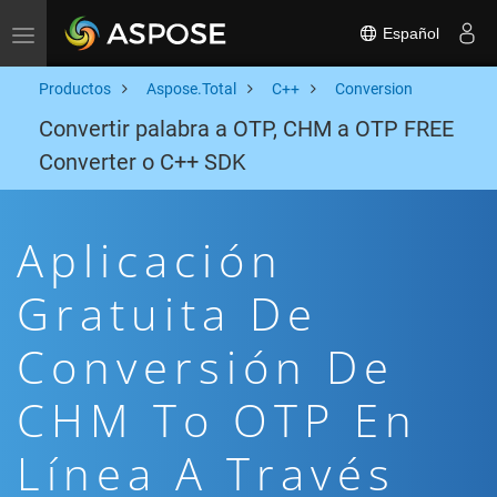
Español
Toggle navigation
Productos
Aspose.Total
C++
Conversion
Convertir palabra a OTP, CHM a OTP FREE
Converter o C++ SDK
Aplicación
Gratuita De
Conversión De
CHM To OTP En
Línea A Través