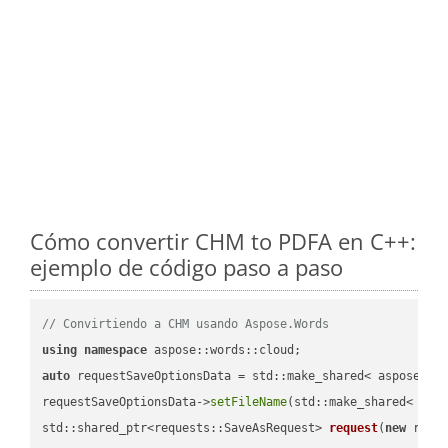
Cómo convertir CHM to PDFA en C++:
ejemplo de código paso a paso
// Convirtiendo a CHM usando Aspose.Words
using
namespace
auto
 requestSaveOptionsData = std::make_shared< aspose::wo
requestSaveOptionsData->
setFileName
(std::make_shared< std
std::shared_ptr<requests::SaveAsRequest> 
request
(
new
 reque