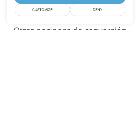
CUSTOMIZE
DENY
Otras opciones de conversión
de Word
CHM Código para convertir DOC
DOC:
Microsoft Word Binary Format
CHM Código para convertir DOT
DOT:
Microsoft Word Template Files
CHM Código para convertir DOCX
DOCX:
Office 2007+ Word Document
CHM Código para convertir DOCM
DOCM:
Microsoft Word 2007 Marco File