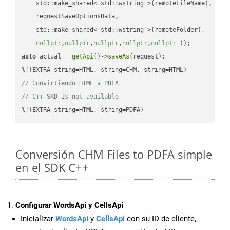
    std::make_shared< std::wstring >(remoteFileName),

    requestSaveOptionsData,

    std::make_shared< std::wstring >(remoteFolder),

nullptr
,
nullptr
,
nullptr
,
nullptr
,
nullptr
 ))
auto
 actual = 
getApi
()->
saveAs
(request);

// Convirtiendo HTML a PDFA
// C++ SKD is not available
%!(EXTRA string=HTML, string=PDFA)
Conversión CHM Files to PDFA simple
en el SDK C++
Configurar WordsApi y CellsApi
Inicializar
WordsApi
y
CellsApi
con su ID de cliente,