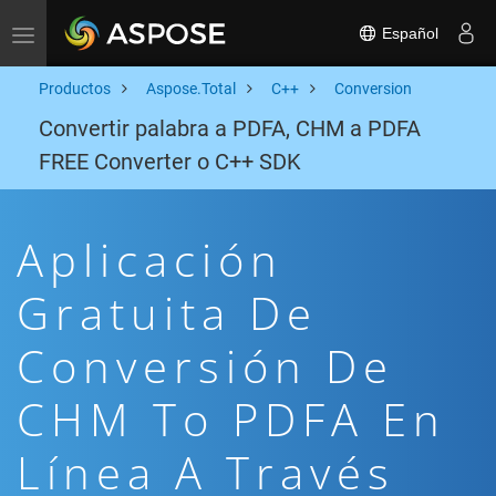
Español
Toggle navigation
Productos
Aspose.Total
C++
Conversion
Convertir palabra a PDFA, CHM a PDFA
FREE Converter o C++ SDK
Aplicación
Gratuita De
Conversión De
CHM To PDFA En
Línea A Través