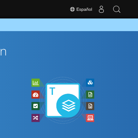
Español
ón