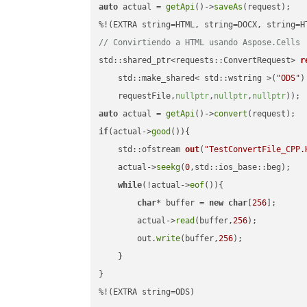
auto
 actual = 
getApi
()->
saveAs
(request);

// Convirtiendo a HTML usando Aspose.Cells
std::shared_ptr<requests::ConvertRequest> 
r
    std::make_shared< std::wstring >(
"ODS"
)
    requestFile,
nullptr
,
nullptr
,
nullptr
))
auto
 actual = 
getApi
()->
convert
if
(actual->
good
()){

std::ofstream 
out
(
"TestConvertFile_CPP.
    actual->
seekg
(
0
,std::ios_base::beg);

while
(!actual->
eof
()){

char
* buffer = 
new
char
[
256
];

        actual->
read
(buffer,
256
);

        out.
write
(buffer,
256
);

    }

}

%!(EXTRA string=ODS)