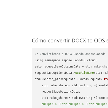
Cómo convertir DOCX to ODS e
// Convirtiendo a DOCX usando Aspose.Words
using
namespace
auto
 requestSaveOptionsData = std::make_sha
requestSaveOptionsData->
setFileName
(std::ma
std::shared_ptr<requests::SaveAsRequest> 
re
    std::make_shared< std::wstring >(remoteF
    requestSaveOptionsData,

    std::make_shared< std::wstring >(remoteF
nullptr
,
nullptr
,
nullptr
,
nullptr
,
nullptr