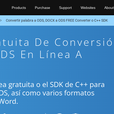
Products
Purchase
Support
Websites
About
Convertir palabra a ODS, DOCX a ODS FREE Converter o C++ SDK
atuita De Conversi
DS En Línea A
+
ínea gratuita o el SDK de C++ para
DS, así como varios formatos
Word.