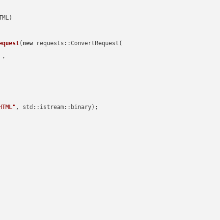
equest
(
new
 requests::ConvertRequest(

 ,        

HTML"
, std::istream::binary)
;
