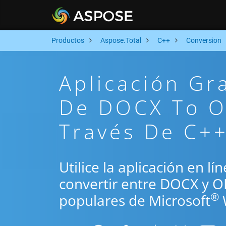
Productos
Aspose.Total
C++
Conversion
Aplicación Gr
De DOCX To O
Través De C+
Utilice la aplicación en l
convertir entre DOCX y O
®
populares de Microsoft