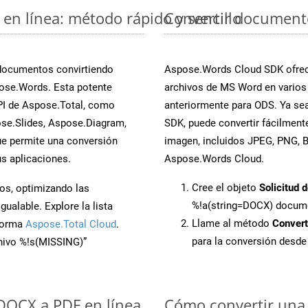
en línea: método rápido y sencillo
Convertir document
 documentos convirtiendo
Aspose.Words Cloud SDK ofrece
ose.Words. Esta potente
archivos de MS Word en varios
PI de Aspose.Total, como
anteriormente para ODS. Ya sea
se.Slides, Aspose.Diagram,
SDK, puede convertir fácilmen
e permite una conversión
imagen, incluidos JPEG, PNG, BM
s aplicaciones.
Aspose.Words Cloud.
Cree el objeto
Solicitud 
os, optimizando las
%!a(string=DOCX) docum
ualable. Explore la lista
Llame al método
Conver
aforma
Aspose.Total Cloud
.
para la conversión desd
chivo %!s(MISSING)”
 DOCX a PDF en línea
Cómo convertir una