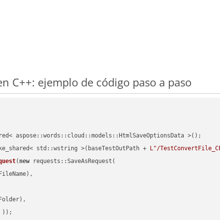
n C++: ejemplo de código paso a paso
red< aspose::words::cloud::models::HtmlSaveOptionsData >();

ke_shared< std::wstring >(baseTestOutPath + 
L"/TestConvertFile_C
quest
(
new
 requests::SaveAsRequest(

ileName),

older),

 ))