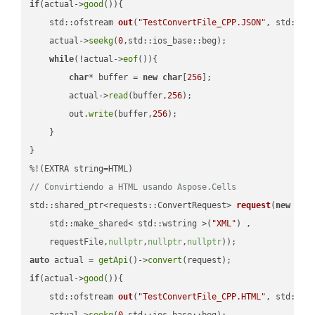
if
(actual->
good
()){

std::ofstream 
out
(
"TestConvertFile_CPP.JSON"
, std::is
    actual->
seekg
(
0
,std::ios_base::beg);

while
(!actual->
eof
()){

char
* buffer = 
new
char
[
256
];

        actual->
read
(buffer,
256
);

        out.
write
(buffer,
256
);

    }

}

// Convirtiendo a HTML usando Aspose.Cells
std::shared_ptr<requests::ConvertRequest> 
request
(
new
 requ
    std::make_shared< std::wstring >(
"XML"
) ,        

    requestFile,
nullptr
,
nullptr
,
nullptr
))
auto
 actual = 
getApi
()->
convert
if
(actual->
good
()){

std::ofstream 
out
(
"TestConvertFile_CPP.HTML"
, std::is
    actual->
seekg
(
0
,std::ios_base::beg);
