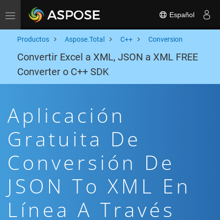
Español
Toggle navigation
Productos
Aspose.Total
C++
Conversion
Convertir Excel a XML, JSON a XML FREE
Converter o C++ SDK
Aplicación
Gratuita De
Conversión De
JSON To XML En
Línea A Través