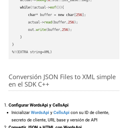
while
(!actual->
eof
()){

char
* buffer = 
new
char
[
256
];

        actual->
read
(buffer,
256
);

        out.
write
(buffer,
256
);

    }

}

%!(EXTRA string=XML)
Conversión JSON Files to XML simple
en el SDK C++
Configurar WordsApi y CellsApi
Inicializar
WordsApi
y
CellsApi
con su ID de cliente,
secreto de cliente, URL base y versión de API
Convertir JSON a HTML con WordsApi