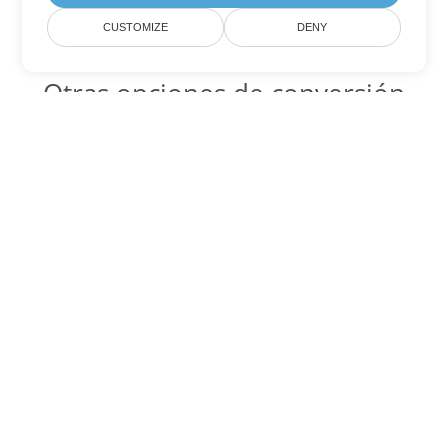
CUSTOMIZE
DENY
Otras opciones de conversión
de Excel
JSON Código para convertir DOC
DOC:
Microsoft Word Binary Format
JSON Código para convertir DOT
DOT:
Microsoft Word Template Files
JSON Código para convertir DOCX
DOCX:
Office 2007+ Word Document
JSON Código para convertir DOCM
DOCM:
Microsoft Word 2007 Marco File