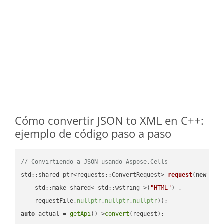
Cómo convertir JSON to XML en C++:
ejemplo de código paso a paso
// Convirtiendo a JSON usando Aspose.Cells
std::shared_ptr<requests::ConvertRequest> 
request
(
new
 requ
    std::make_shared< std::wstring >(
"HTML"
) ,        

    requestFile,
nullptr
,
nullptr
,
nullptr
))
auto
 actual = 
getApi
()->
convert