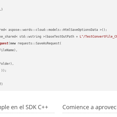
red< aspose::words::cloud::models::HtmlSaveOptionsData >();

ke_shared< std::wstring >(baseTestOutPath + 
L"/TestConvertFile_C
quest
(
new
 requests::SaveAsRequest(

ileName),

older),

 ))
T)
mple en el SDK C++
Comience a aprovech