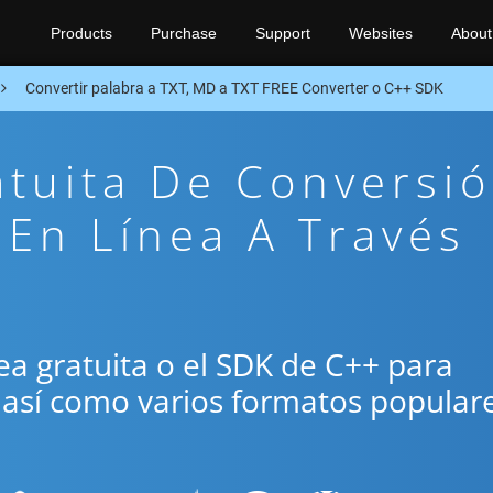
Products
Purchase
Support
Websites
About
Convertir palabra a TXT, MD a TXT FREE Converter o C++ SDK
atuita De Conversi
En Línea A Través
ínea gratuita o el SDK de C++ para
, así como varios formatos popular