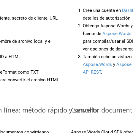
Cree una cuenta en
Dash
iente, secreto de cliente, URL
detalles de autorización
Obtenga Aspose.Words y
fuente de
Aspose.Words 
mbre de archivo local y el
para compilar/usar el SD
ver opciones de descarga
 MD a HTML.
También eche un vistazo 
Aspose.Words
y
Aspose.
veFormat como TXT
API REST
.
ara convertir el archivo HTML
 línea: método rápido y sencillo
Convertir document
 documentos convirtiendo
Aspose.Words Cloud SDK ofrece