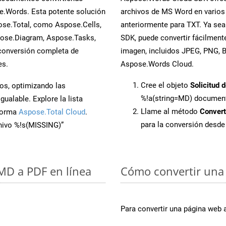
e.Words. Esta potente solución
archivos de MS Word en varios
ose.Total, como Aspose.Cells,
anteriormente para TXT. Ya sea
pose.Diagram, Aspose.Tasks,
SDK, puede convertir fácilmen
conversión completa de
imagen, incluidos JPEG, PNG, BM
es.
Aspose.Words Cloud.
Cree el objeto
Solicitud 
os, optimizando las
%!a(string=MD) documen
ualable. Explore la lista
Llame al método
Conver
aforma
Aspose.Total Cloud
.
para la conversión desd
chivo %!s(MISSING)”
 MD a PDF en línea
Cómo convertir una 
Para convertir una página web 