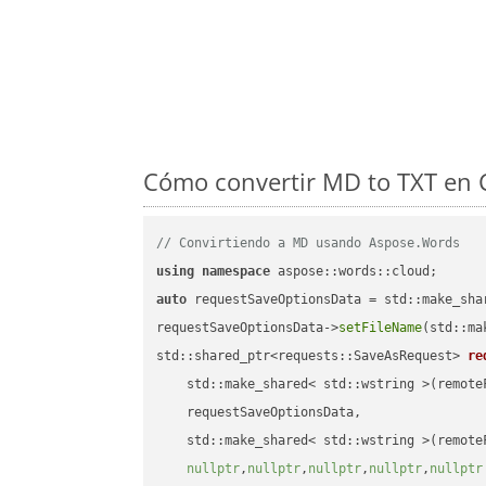
Cómo convertir MD to TXT en C
// Convirtiendo a MD usando Aspose.Words
using
namespace
auto
 requestSaveOptionsData = std::make_sha
requestSaveOptionsData->
setFileName
(std::ma
std::shared_ptr<requests::SaveAsRequest> 
re
    std::make_shared< std::wstring >(remoteF
    requestSaveOptionsData,

    std::make_shared< std::wstring >(remoteF
nullptr
,
nullptr
,
nullptr
,
nullptr
,
nullptr