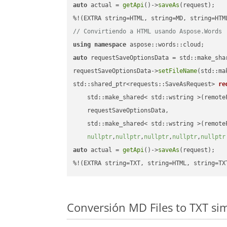
auto
 actual = 
getApi
()->
saveAs
(request);

// Convirtiendo a HTML usando Aspose.Words
using
namespace
auto
 requestSaveOptionsData = std::make_sha
requestSaveOptionsData->
setFileName
(std::ma
std::shared_ptr<requests::SaveAsRequest> 
re
    std::make_shared< std::wstring >(remoteF
    requestSaveOptionsData,

    std::make_shared< std::wstring >(remoteF
nullptr
,
nullptr
,
nullptr
,
nullptr
,
nullptr
auto
 actual = 
getApi
()->
saveAs
(request);

%!(EXTRA string=TXT, string=HTML, string=TX
Conversión MD Files to TXT si