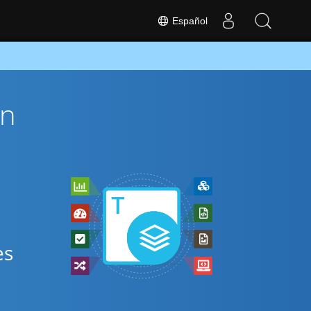
Español
ón
es