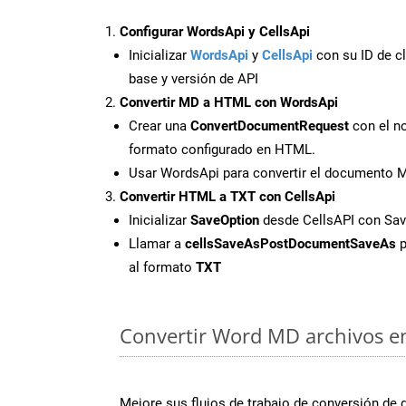
Configurar WordsApi y CellsApi
Inicializar
WordsApi
y
CellsApi
con su ID de cl
base y versión de API
Convertir MD a HTML con WordsApi
Crear una
ConvertDocumentRequest
con el no
formato configurado en HTML.
Usar WordsApi para convertir el documento
Convertir HTML a TXT con CellsApi
Inicializar
SaveOption
desde CellsAPI con Sa
Llamar a
cellsSaveAsPostDocumentSaveAs
p
al formato
TXT
Convertir Word MD archivos en
Mejore sus flujos de trabajo de conversión de