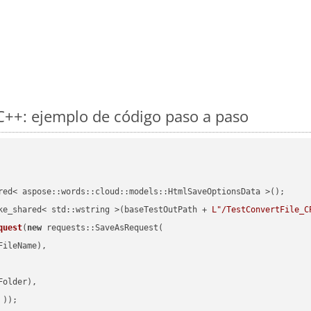
++: ejemplo de código paso a paso
red< aspose::words::cloud::models::HtmlSaveOptionsData >();

ke_shared< std::wstring >(baseTestOutPath + 
L"/TestConvertFile_C
quest
(
new
 requests::SaveAsRequest(

ileName),

older),

 ))