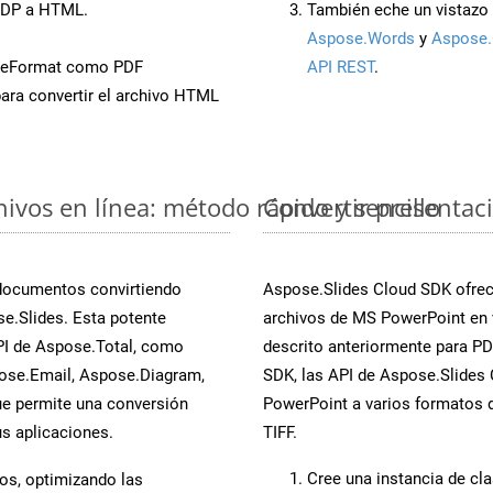
ODP a HTML.
También eche un vistazo 
Aspose.Words
y
Aspose.
veFormat como PDF
API REST
.
ara convertir el archivo HTML
vos en línea: método rápido y sencillo
Convertir presentac
 documentos convirtiendo
Aspose.Slides Cloud SDK ofrece
e.Slides. Esta potente
archivos de MS PowerPoint en 
PI de Aspose.Total, como
descrito anteriormente para PDF
ose.Email, Aspose.Diagram,
SDK, las API de Aspose.Slides C
e permite una conversión
PowerPoint a varios formatos d
s aplicaciones.
TIFF.
Cree una instancia de cl
os, optimizando las