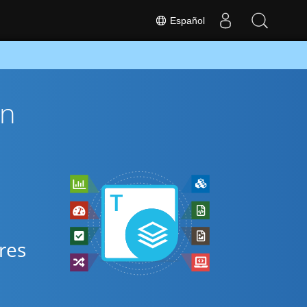
Español
ón
s
res