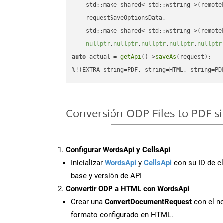
    std::make_shared< std::wstring >(remoteF
    requestSaveOptionsData,

    std::make_shared< std::wstring >(remoteF
nullptr
,
nullptr
,
nullptr
,
nullptr
,
nullptr
auto
 actual = 
getApi
()->
saveAs
(request);

%!(EXTRA string=PDF, string=HTML, string=PD
Conversión ODP Files to PDF s
Configurar WordsApi y CellsApi
Inicializar
WordsApi
y
CellsApi
con su ID de cl
base y versión de API
Convertir ODP a HTML con WordsApi
Crear una
ConvertDocumentRequest
con el no
formato configurado en HTML.