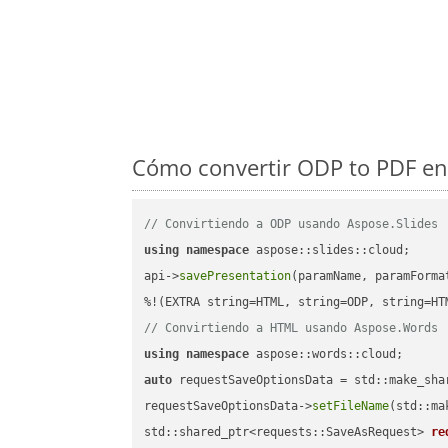
Cómo convertir ODP to PDF en
// Convirtiendo a ODP usando Aspose.Slides
using
namespace
 aspose::slides::cloud;      
api->
savePresentation
(paramName, paramForma
// Convirtiendo a HTML usando Aspose.Words
using
namespace
auto
 requestSaveOptionsData = std::make_sha
requestSaveOptionsData->
setFileName
(std::ma
std::shared_ptr<requests::SaveAsRequest> 
re