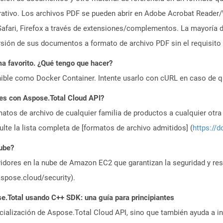
erativo. Los archivos PDF se pueden abrir en Adobe Acrobat Reader/
ri, Firefox a través de extensiones/complementos. La mayoría de
ión de sus documentos a formato de archivo PDF sin el requisito
a favorito. ¿Qué tengo que hacer?
ible como Docker Container. Intente usarlo con cURL en caso de q
es con Aspose.Total Cloud API?
atos de archivo de cualquier familia de productos a cualquier otr
te la lista completa de [formatos de archivo admitidos] (
https://d
nube?
idores en la nube de Amazon EC2 que garantizan la seguridad y resi
aspose.cloud/security).
.Total usando C++ SDK: una guía para principiantes
icialización de Aspose.Total Cloud API, sino que también ayuda a in