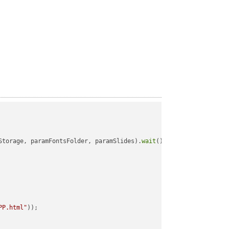
Storage, paramFontsFolder, paramSlides).
wait
();

PP.html"