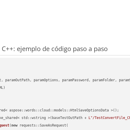
 C++: ejemplo de código paso a paso
      

t, paramOutPath, paramOptions, paramPassword, paramFolder, param
red< aspose::words::cloud::models::HtmlSaveOptionsData >();

ke_shared< std::wstring >(baseTestOutPath + 
L"/TestConvertFile_C
quest
(
new
 requests::SaveAsRequest(
