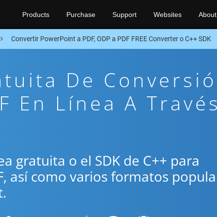
Products
Purchase
Support
Websites
About
Convertir PowerPoint a PDF, ODP a PDF FREE Converter o C++ SDK
atuita De Conversi
 En Línea A Travé
ínea gratuita o el SDK de C++ para
F, así como varios formatos popula
.