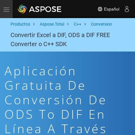
Español
Toggle navigation
Productos
Aspose.Total
C++
Conversion
Convertir Excel a DIF, ODS a DIF FREE
Converter o C++ SDK
Aplicación
Gratuita De
Conversión De
ODS To DIF En
Línea A Través