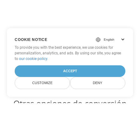
COOKIE NOTICE
To provide you with the best experience, we use cookies for
personalization, analytics, and ads. By using our site, you agree
to
our cookie policy
.
ACCEPT
CUSTOMIZE
DENY
Otras opciones de conversión
de Excel
ODS Código para convertir DOC
DOC:
Microsoft Word Binary Format