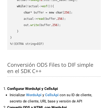
while
(!actual->
eof
()){

char
* buffer = 
new
char
[
256
];

        actual->
read
(buffer,
256
);

        out.
write
(buffer,
256
);

    }

}

%!(EXTRA string=DIF)
Conversión ODS Files to DIF simple
en el SDK C++
Configurar WordsApi y CellsApi
Inicializar
WordsApi
y
CellsApi
con su ID de cliente,
secreto de cliente, URL base y versión de API
Convertir ODS a HTML con WordsApi