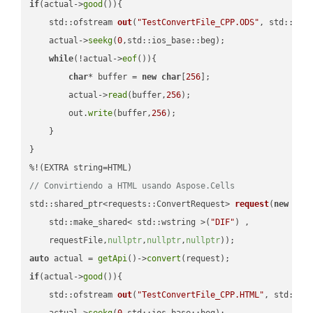
if
(actual->
good
()){

std::ofstream 
out
(
"TestConvertFile_CPP.ODS"
, std::ist
    actual->
seekg
(
0
,std::ios_base::beg);

while
(!actual->
eof
()){

char
* buffer = 
new
char
[
256
];

        actual->
read
(buffer,
256
);

        out.
write
(buffer,
256
);

    }

}

// Convirtiendo a HTML usando Aspose.Cells
std::shared_ptr<requests::ConvertRequest> 
request
(
new
 requ
    std::make_shared< std::wstring >(
"DIF"
) ,        

    requestFile,
nullptr
,
nullptr
,
nullptr
))
auto
 actual = 
getApi
()->
convert
if
(actual->
good
()){

std::ofstream 
out
(
"TestConvertFile_CPP.HTML"
, std::is
    actual->
seekg
(
0
,std::ios_base::beg);
