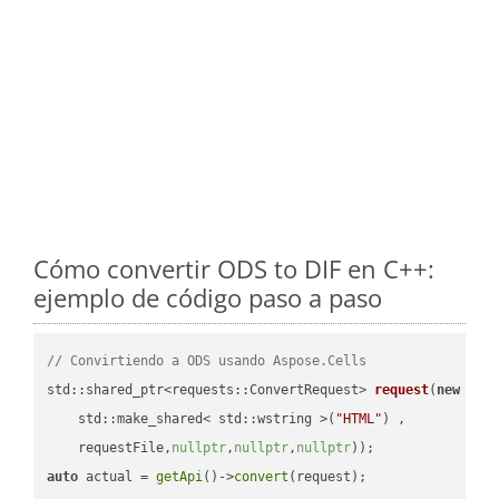
Cómo convertir ODS to DIF en C++:
ejemplo de código paso a paso
// Convirtiendo a ODS usando Aspose.Cells
std::shared_ptr<requests::ConvertRequest> 
request
(
new
 requ
    std::make_shared< std::wstring >(
"HTML"
) ,        

    requestFile,
nullptr
,
nullptr
,
nullptr
))
auto
 actual = 
getApi
()->
convert