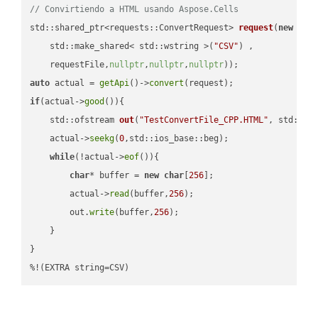
// Convirtiendo a HTML usando Aspose.Cells
std::shared_ptr<requests::ConvertRequest> 
request
(
new
 requ
    std::make_shared< std::wstring >(
"CSV"
) ,        

    requestFile,
nullptr
,
nullptr
,
nullptr
))
auto
 actual = 
getApi
()->
convert
if
(actual->
good
()){

std::ofstream 
out
(
"TestConvertFile_CPP.HTML"
, std::is
    actual->
seekg
(
0
,std::ios_base::beg);

while
(!actual->
eof
()){

char
* buffer = 
new
char
[
256
];

        actual->
read
(buffer,
256
);

        out.
write
(buffer,
256
);

    }

}

%!(EXTRA string=CSV)