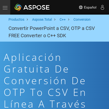
Español
Toggle navigation
Productos
Aspose.Total
C++
Conversion
Convertir PowerPoint a CSV, OTP a CSV
FREE Converter o C++ SDK
Aplicación
Gratuita De
Conversión De
OTP To CSV En
Línea A Través