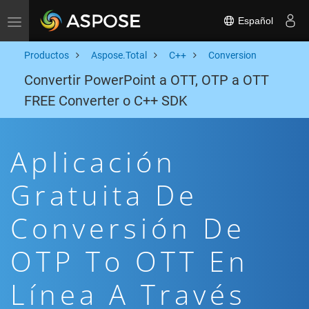
Español
Toggle navigation
Productos
Aspose.Total
C++
Conversion
Convertir PowerPoint a OTT, OTP a OTT
FREE Converter o C++ SDK
Aplicación
Gratuita De
Conversión De
OTP To OTT En
Línea A Través