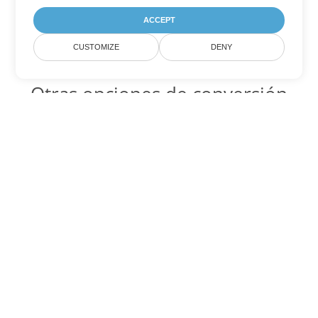
ACCEPT
CUSTOMIZE
DENY
Otras opciones de conversión
de PowerPoint
OTP Código para convertir DOC
DOC:
Microsoft Word Binary Format
OTP Código para convertir DOT
DOT:
Microsoft Word Template Files
OTP Código para convertir DOCX
DOCX:
Office 2007+ Word Document