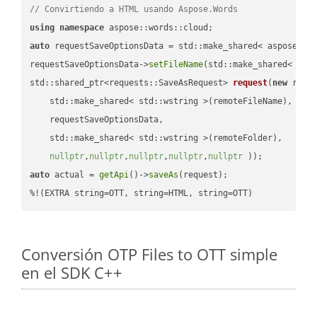
// Convirtiendo a HTML usando Aspose.Words
using
namespace
auto
 requestSaveOptionsData = std::make_shared< aspose::wo
requestSaveOptionsData->
setFileName
(std::make_shared< std
std::shared_ptr<requests::SaveAsRequest> 
request
(
new
 reque
    std::make_shared< std::wstring >(remoteFileName),

    requestSaveOptionsData,

    std::make_shared< std::wstring >(remoteFolder),

nullptr
,
nullptr
,
nullptr
,
nullptr
,
nullptr
 ))
auto
 actual = 
getApi
()->
saveAs
(request);

%!(EXTRA string=OTT, string=HTML, string=OTT)
Conversión OTP Files to OTT simple
en el SDK C++