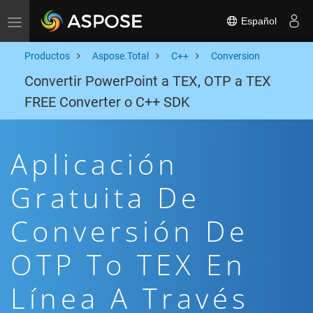
Español
Toggle navigation
Productos
Aspose.Total
C++
Conversion
Convertir PowerPoint a TEX, OTP a TEX
FREE Converter o C++ SDK
Aplicación
Gratuita De
Conversión De
OTP To TEX En
Línea A Través