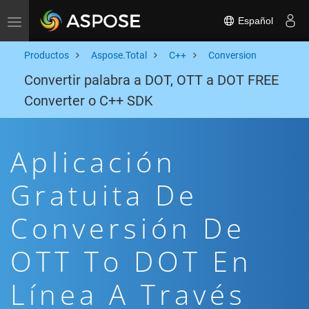
Español
Toggle navigation
Productos
Aspose.Total
C++
Conversion
Convertir palabra a DOT, OTT a DOT FREE
Converter o C++ SDK
Aplicación
Gratuita De
Conversión De
OTT To DOT En
Línea A Través