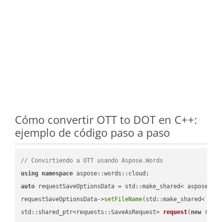
Cómo convertir OTT to DOT en C++:
ejemplo de código paso a paso
// Convirtiendo a OTT usando Aspose.Words
using
namespace
auto
 requestSaveOptionsData = std::make_shared< aspose::wo
requestSaveOptionsData->
setFileName
(std::make_shared< std
std::shared_ptr<requests::SaveAsRequest> 
request
(
new
 reque