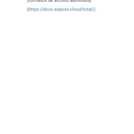
[formatos de archivo admitidos]
(
https://docs.aspose.cloud/total/)
.