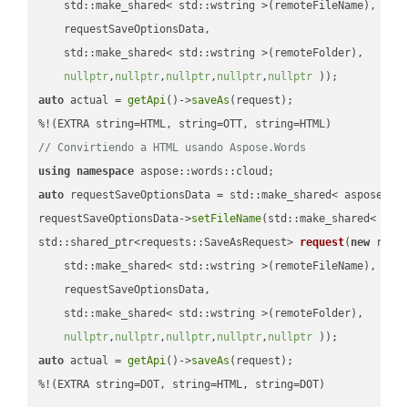
    std::make_shared< std::wstring >(remoteFileName),

    requestSaveOptionsData,

    std::make_shared< std::wstring >(remoteFolder),

nullptr
,
nullptr
,
nullptr
,
nullptr
,
nullptr
 ))
auto
 actual = 
getApi
()->
saveAs
(request);

// Convirtiendo a HTML usando Aspose.Words
using
namespace
auto
 requestSaveOptionsData = std::make_shared< aspose::wo
requestSaveOptionsData->
setFileName
(std::make_shared< std
std::shared_ptr<requests::SaveAsRequest> 
request
(
new
 reque
    std::make_shared< std::wstring >(remoteFileName),

    requestSaveOptionsData,

    std::make_shared< std::wstring >(remoteFolder),

nullptr
,
nullptr
,
nullptr
,
nullptr
,
nullptr
 ))
auto
 actual = 
getApi
()->
saveAs
(request);

%!(EXTRA string=DOT, string=HTML, string=DOT)