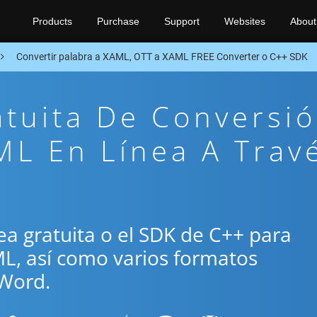
Products
Purchase
Support
Websites
About
Convertir palabra a XAML, OTT a XAML FREE Converter o C++ SDK
atuita De Conversi
ML En Línea A Trav
ínea gratuita o el SDK de C++ para
ML, así como varios formatos
Word.