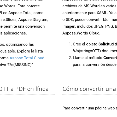
se.Words. Esta potente
archivos de MS Word en varios
PI de Aspose.Total, como
anteriormente para XAML. Ya se
se.Slides, Aspose.Diagram,
o SDK, puede convertir fácilm
e permite una conversión
imagen, incluidos JPEG, PNG, BM
s aplicaciones.
Aspose.Words Cloud.
Cree el objeto
Solicitud 
os, optimizando las
%!a(string=OTT) docume
ualable. Explore la lista
Llame al método
Conver
aforma
Aspose.Total Cloud
.
para la conversión desd
chivo %!s(MISSING)”
 OTT a PDF en línea
Cómo convertir una
Para convertir una página web 