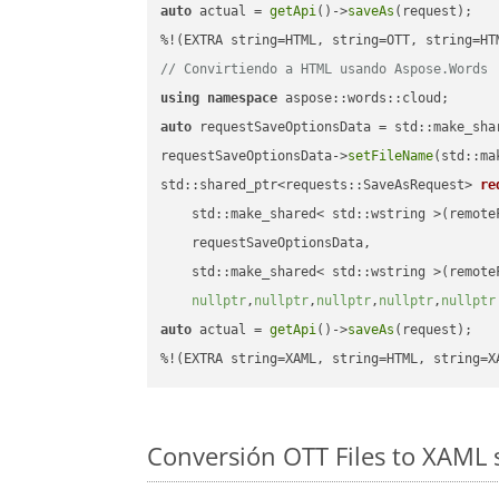
auto
 actual = 
getApi
()->
saveAs
(request);

// Convirtiendo a HTML usando Aspose.Words
using
namespace
auto
 requestSaveOptionsData = std::make_sha
requestSaveOptionsData->
setFileName
(std::ma
std::shared_ptr<requests::SaveAsRequest> 
re
    std::make_shared< std::wstring >(remoteF
    requestSaveOptionsData,

    std::make_shared< std::wstring >(remoteF
nullptr
,
nullptr
,
nullptr
,
nullptr
,
nullptr
auto
 actual = 
getApi
()->
saveAs
(request);

%!(EXTRA string=XAML, string=HTML, string=X
Conversión OTT Files to XAML 