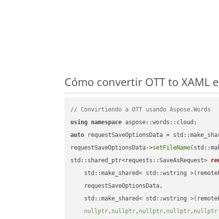
Cómo convertir OTT to XAML e
// Convirtiendo a OTT usando Aspose.Words
using
namespace
auto
 requestSaveOptionsData = std::make_sha
requestSaveOptionsData->
setFileName
(std::ma
std::shared_ptr<requests::SaveAsRequest> 
re
    std::make_shared< std::wstring >(remoteF
    requestSaveOptionsData,

    std::make_shared< std::wstring >(remoteF
nullptr
,
nullptr
,
nullptr
,
nullptr
,
nullptr