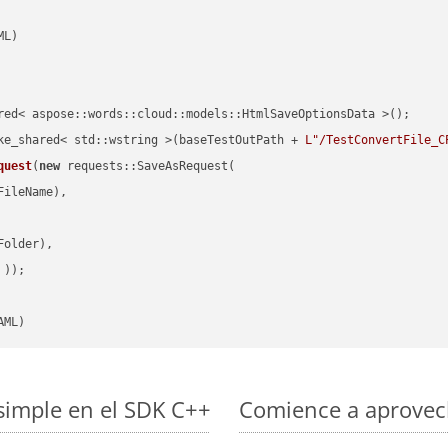
red< aspose::words::cloud::models::HtmlSaveOptionsData >();

ke_shared< std::wstring >(baseTestOutPath + 
L"/TestConvertFile_C
quest
(
new
 requests::SaveAsRequest(

ileName),

older),

 ))
AML)
simple en el SDK C++
Comience a aprovech