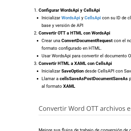
Configurar WordsApi y CellsApi
Inicializar
WordsApi
y
CellsApi
con su ID de cl
base y versión de API
Convertir OTT a HTML con WordsApi
Crear una
ConvertDocumentRequest
con el no
formato configurado en HTML.
Usar WordsApi para convertir el documento 
Convertir HTML a XAML con CellsApi
Inicializar
SaveOption
desde CellsAPI con S
Llamar a
cellsSaveAsPostDocumentSaveAs
p
al formato
XAML
Convertir Word OTT archivos en
Mejore sus flujos de trabajo de conversión de