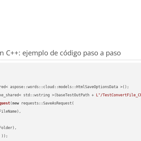
n C++: ejemplo de código paso a paso
red< aspose::words::cloud::models::HtmlSaveOptionsData >();

ke_shared< std::wstring >(baseTestOutPath + 
L"/TestConvertFile_C
quest
(
new
 requests::SaveAsRequest(

ileName),

older),

 ))