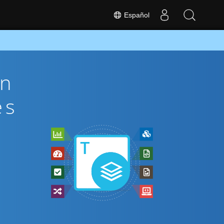
Español
ón
és