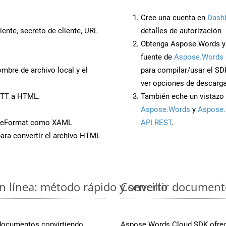
Cree una cuenta en
Dash
iente, secreto de cliente, URL
detalles de autorización
Obtenga Aspose.Words y
fuente de
Aspose.Words 
mbre de archivo local y el
para compilar/usar el SD
ver opciones de descarga
OTT a HTML.
También eche un vistazo 
Aspose.Words
y
Aspose.
aveFormat como XAML
API REST
.
ara convertir el archivo HTML
 línea: método rápido y sencillo
Convertir document
 documentos convirtiendo
Aspose.Words Cloud SDK ofrece