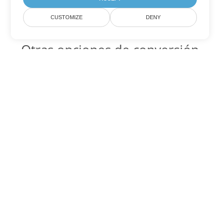
CUSTOMIZE
DENY
Otras opciones de conversión
de Word
OTT Código para convertir DOC
DOC:
Microsoft Word Binary Format
OTT Código para convertir DOT
DOT:
Microsoft Word Template Files
OTT Código para convertir DOCX
DOCX:
Office 2007+ Word Document
OTT Código para convertir DOCM