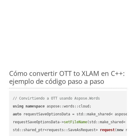
Cómo convertir OTT to XLAM en C++:
ejemplo de código paso a paso
// Convirtiendo a OTT usando Aspose.Words
using
namespace
auto
 requestSaveOptionsData = std::make_shared< aspose::wo
requestSaveOptionsData->
setFileName
(std::make_shared< std
std::shared_ptr<requests::SaveAsRequest> 
request
(
new
 reque