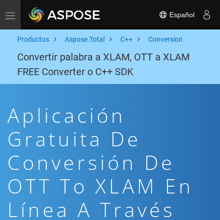
Español
Toggle navigation
Productos
Aspose.Total
C++
Conversion
Convertir palabra a XLAM, OTT a XLAM
FREE Converter o C++ SDK
Aplicación
Gratuita De
Conversión De
OTT To XLAM En
Línea A Través