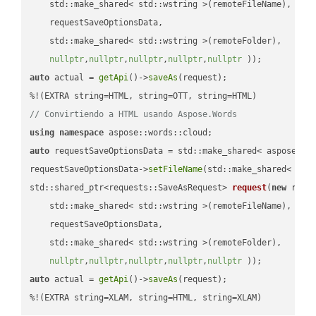
    std::make_shared< std::wstring >(remoteFileName),

    requestSaveOptionsData,

    std::make_shared< std::wstring >(remoteFolder),

nullptr
,
nullptr
,
nullptr
,
nullptr
,
nullptr
 ))
auto
 actual = 
getApi
()->
saveAs
(request);

// Convirtiendo a HTML usando Aspose.Words
using
namespace
auto
 requestSaveOptionsData = std::make_shared< aspose::wo
requestSaveOptionsData->
setFileName
(std::make_shared< std
std::shared_ptr<requests::SaveAsRequest> 
request
(
new
 reque
    std::make_shared< std::wstring >(remoteFileName),

    requestSaveOptionsData,

    std::make_shared< std::wstring >(remoteFolder),

nullptr
,
nullptr
,
nullptr
,
nullptr
,
nullptr
 ))
auto
 actual = 
getApi
()->
saveAs
(request);

%!(EXTRA string=XLAM, string=HTML, string=XLAM)