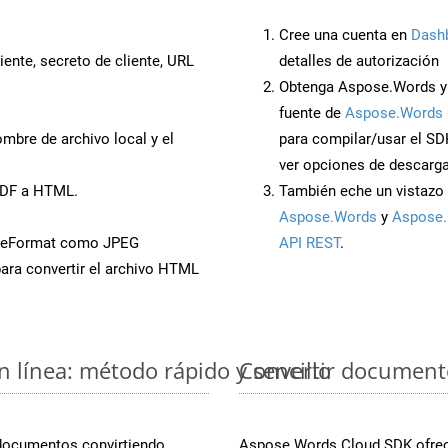
Cree una cuenta en
Dash
iente, secreto de cliente, URL
detalles de autorización
Obtenga Aspose.Words y
fuente de
Aspose.Words 
mbre de archivo local y el
para compilar/usar el SD
ver opciones de descarga
PDF a HTML.
También eche un vistazo 
Aspose.Words
y
Aspose.
aveFormat como JPEG
API REST
.
ara convertir el archivo HTML
 línea: método rápido y sencillo
Convertir document
 documentos convirtiendo
Aspose.Words Cloud SDK ofrece