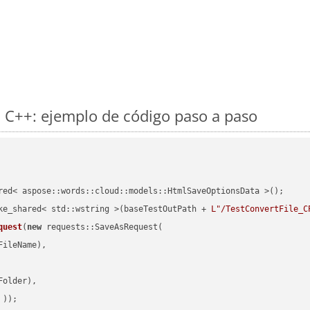
 C++: ejemplo de código paso a paso
red< aspose::words::cloud::models::HtmlSaveOptionsData >();

ke_shared< std::wstring >(baseTestOutPath + 
L"/TestConvertFile_C
quest
(
new
 requests::SaveAsRequest(

ileName),

older),

 ))