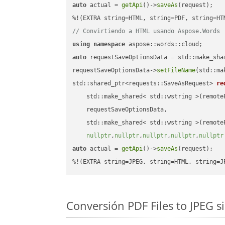
auto
 actual = 
getApi
()->
saveAs
(request);

// Convirtiendo a HTML usando Aspose.Words
using
namespace
auto
 requestSaveOptionsData = std::make_sha
requestSaveOptionsData->
setFileName
(std::ma
std::shared_ptr<requests::SaveAsRequest> 
re
    std::make_shared< std::wstring >(remoteF
    requestSaveOptionsData,

    std::make_shared< std::wstring >(remoteF
nullptr
,
nullptr
,
nullptr
,
nullptr
,
nullptr
auto
 actual = 
getApi
()->
saveAs
(request);

%!(EXTRA string=JPEG, string=HTML, string=J
Conversión PDF Files to JPEG s