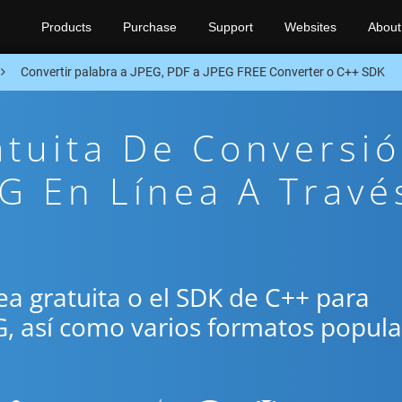
Products
Purchase
Support
Websites
About
Convertir palabra a JPEG, PDF a JPEG FREE Converter o C++ SDK
atuita De Conversi
G En Línea A Travé
ínea gratuita o el SDK de C++ para
G, así como varios formatos popul