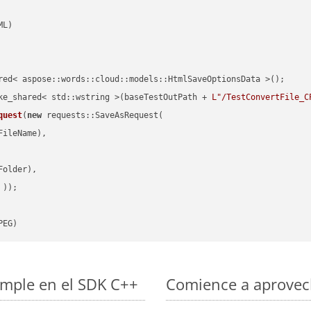
red< aspose::words::cloud::models::HtmlSaveOptionsData >();

ke_shared< std::wstring >(baseTestOutPath + 
L"/TestConvertFile_C
quest
(
new
 requests::SaveAsRequest(

ileName),

older),

 ))
PEG)
imple en el SDK C++
Comience a aprovech