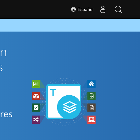
Español
ón
s
ares