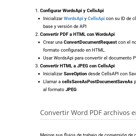
Configurar WordsApi y CellsApi
Inicializar
WordsApi
y
CellsApi
con su ID de cl
base y versión de API
Convertir PDF a HTML con WordsApi
Crear una
ConvertDocumentRequest
con el no
formato configurado en HTML.
Usar WordsApi para convertir el documento 
Convertir HTML a JPEG con CellsApi
Inicializar
SaveOption
desde CellsAPI con S
Llamar a
cellsSaveAsPostDocumentSaveAs
p
al formato
JPEG
Convertir Word PDF archivos en
Mejore sus flujos de trabajo de conversión de