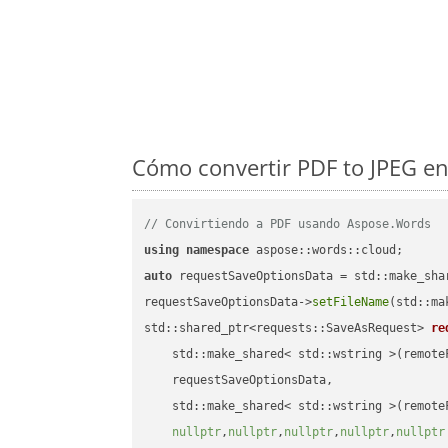
Cómo convertir PDF to JPEG en
// Convirtiendo a PDF usando Aspose.Words
using
namespace
auto
 requestSaveOptionsData = std::make_sha
requestSaveOptionsData->
setFileName
(std::ma
std::shared_ptr<requests::SaveAsRequest> 
re
    std::make_shared< std::wstring >(remoteF
    requestSaveOptionsData,

    std::make_shared< std::wstring >(remoteF
nullptr
,
nullptr
,
nullptr
,
nullptr
,
nullptr