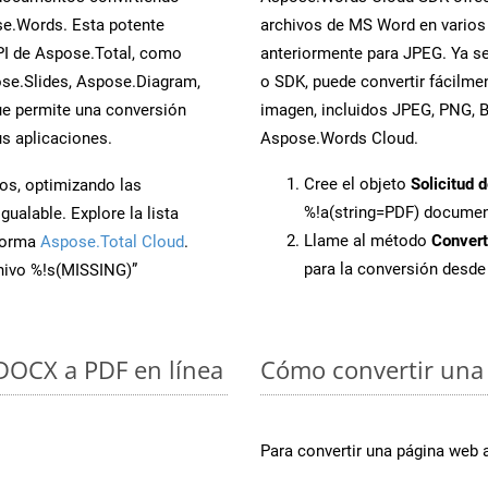
se.Words. Esta potente
archivos de MS Word en varios
PI de Aspose.Total, como
anteriormente para JPEG. Ya se
se.Slides, Aspose.Diagram,
o SDK, puede convertir fácilm
e permite una conversión
imagen, incluidos JPEG, PNG, BM
s aplicaciones.
Aspose.Words Cloud.
Cree el objeto
Solicitud 
os, optimizando las
%!a(string=PDF) docume
ualable. Explore la lista
Llame al método
Conver
aforma
Aspose.Total Cloud
.
para la conversión desd
chivo %!s(MISSING)”
 DOCX a PDF en línea
Cómo convertir una 
Para convertir una página web 