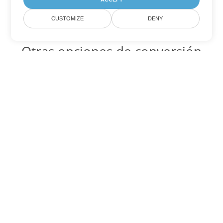
CUSTOMIZE
DENY
Otras opciones de conversión
de Word
PDF Código para convertir DOC
DOC:
Microsoft Word Binary Format
PDF Código para convertir DOT
DOT:
Microsoft Word Template Files
PDF Código para convertir DOCX
DOCX:
Office 2007+ Word Document
PDF Código para convertir DOCM