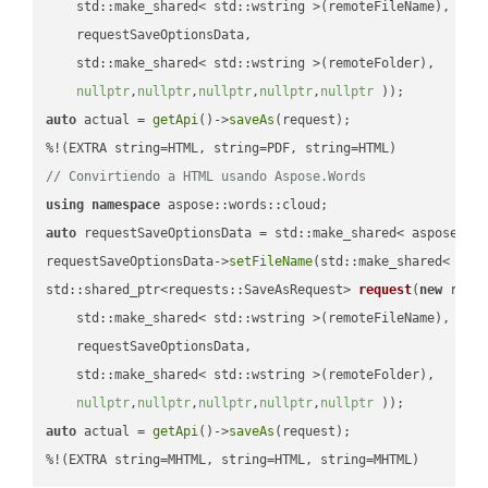
    std::make_shared< std::wstring >(remoteFileName),

    requestSaveOptionsData,

    std::make_shared< std::wstring >(remoteFolder),

nullptr
,
nullptr
,
nullptr
,
nullptr
,
nullptr
 ))
auto
 actual = 
getApi
()->
saveAs
(request);

// Convirtiendo a HTML usando Aspose.Words
using
namespace
auto
 requestSaveOptionsData = std::make_shared< aspose::wo
requestSaveOptionsData->
setFileName
(std::make_shared< std
std::shared_ptr<requests::SaveAsRequest> 
request
(
new
 reque
    std::make_shared< std::wstring >(remoteFileName),

    requestSaveOptionsData,

    std::make_shared< std::wstring >(remoteFolder),

nullptr
,
nullptr
,
nullptr
,
nullptr
,
nullptr
 ))
auto
 actual = 
getApi
()->
saveAs
(request);

%!(EXTRA string=MHTML, string=HTML, string=MHTML)