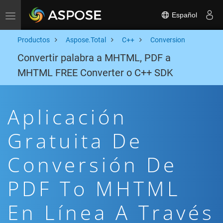
Español
Toggle navigation
Productos
Aspose.Total
C++
Conversion
Convertir palabra a MHTML, PDF a
MHTML FREE Converter o C++ SDK
Aplicación
Gratuita De
Conversión De
PDF To MHTML
En Línea A Través