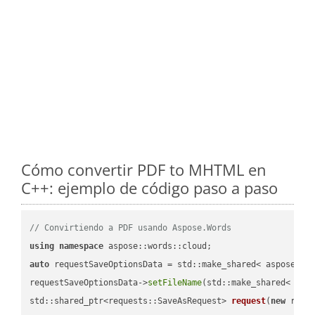
Cómo convertir PDF to MHTML en
C++: ejemplo de código paso a paso
// Convirtiendo a PDF usando Aspose.Words
using
namespace
auto
 requestSaveOptionsData = std::make_shared< aspose::wo
requestSaveOptionsData->
setFileName
(std::make_shared< std
std::shared_ptr<requests::SaveAsRequest> 
request
(
new
 reque