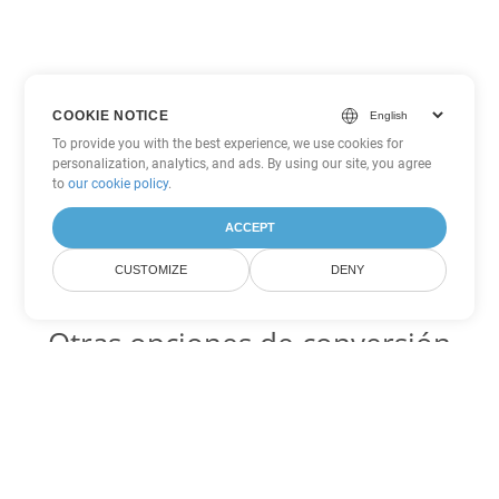
COOKIE NOTICE
To provide you with the best experience, we use cookies for
personalization, analytics, and ads. By using our site, you agree
to
our cookie policy
.
ACCEPT
CUSTOMIZE
DENY
Otras opciones de conversión
de PowerPoint
POTM Código para convertir DOC
DOC:
Microsoft Word Binary Format