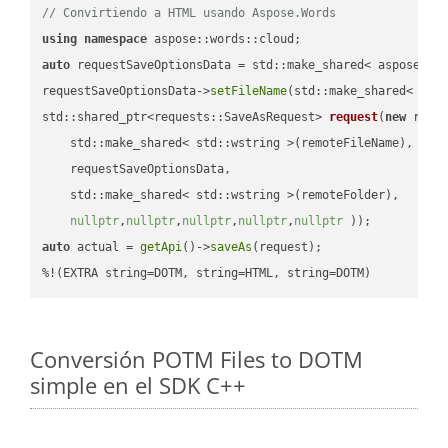
// Convirtiendo a HTML usando Aspose.Words
using
namespace
auto
 requestSaveOptionsData = std::make_shared< aspose::wo
requestSaveOptionsData->
setFileName
(std::make_shared< std
std::shared_ptr<requests::SaveAsRequest> 
request
(
new
 reque
    std::make_shared< std::wstring >(remoteFileName),

    requestSaveOptionsData,

    std::make_shared< std::wstring >(remoteFolder),

nullptr
,
nullptr
,
nullptr
,
nullptr
,
nullptr
 ))
auto
 actual = 
getApi
()->
saveAs
(request);

%!(EXTRA string=DOTM, string=HTML, string=DOTM)
Conversión POTM Files to DOTM
simple en el SDK C++