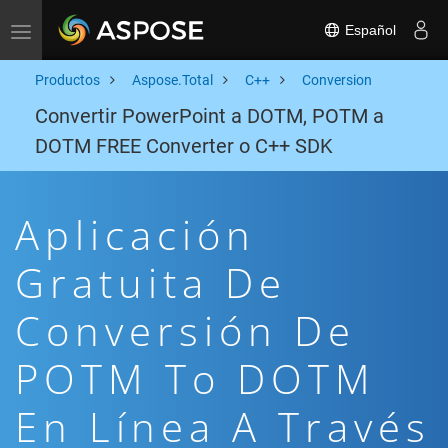
Español
Toggle navigation
Productos
Aspose.Total
C++
Conversion
Convertir PowerPoint a DOTM, POTM a
DOTM FREE Converter o C++ SDK
Aplicación
Gratuita De
Conversión De
POTM To DOTM
En Línea A Través