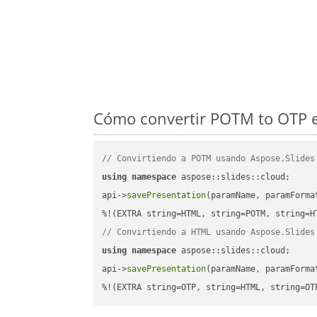
Cómo convertir POTM to OTP e
// Convirtiendo a POTM usando Aspose.Slides
using
namespace
 aspose::slides::cloud;      
api->
savePresentation
(paramName, paramForma
// Convirtiendo a HTML usando Aspose.Slides
using
namespace
 aspose::slides::cloud;      
api->
savePresentation
(paramName, paramForma
%!(EXTRA string=OTP, string=HTML, string=OT