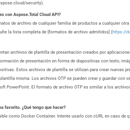
aspose.cloud/security).
es con Aspose.Total Cloud API?
atos de archivo de cualquier familia de productos a cualquier otr
te la lista completa de [formatos de archivo admitidos] (
https://d
entan archivos de plantilla de presentación creados por aplicaci
nformación de presentación en forma de diapositivas con texto, im
sitivas. Estos archivos de plantilla se utilizan para crear nuevas 
plantilla misma. Los archivos OTP se pueden crear y guardar con v
ft PowerPoint. El formato de archivo OTP es similar a los archivos
a favorito. ¿Qué tengo que hacer?
ible como Docker Container. Intente usarlo con cURL en caso de q