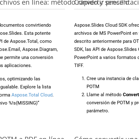
hivos en línea: método rápido y sencillo
Convertir presentac
 documentos convirtiendo
Aspose.Slides Cloud SDK ofrece
se.Slides. Esta potente
archivos de MS PowerPoint en 
PI de Aspose.Total, como
descrito anteriormente para OTP
ose.Email, Aspose.Diagram,
SDK, las API de Aspose.Slides C
e permite una conversión
PowerPoint a varios formatos d
s aplicaciones.
TIFF.
Cree una instancia de cl
os, optimizando las
POTM
ualable. Explore la lista
Llame al método
Convert
aforma
Aspose.Total Cloud
.
conversión de POTM y p
chivo %!s(MISSING)”
parámetro.
 POTM a PDF en línea
Cómo convertir una