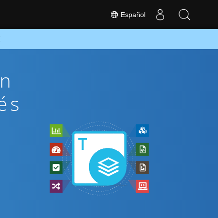
Español
K
ón
és