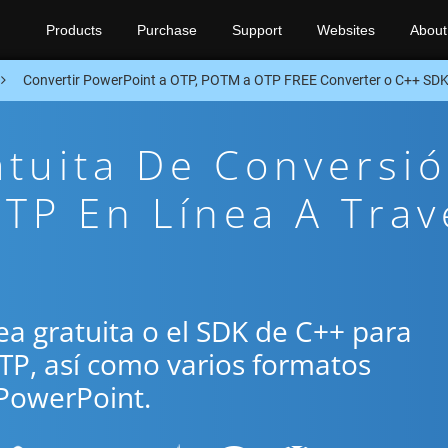
Products
Purchase
Support
Websites
About
Convertir PowerPoint a OTP, POTM a OTP FREE Converter o C++ SD
atuita De Conversi
TP En Línea A Trav
ínea gratuita o el SDK de C++ para
TP, así como varios formatos
PowerPoint.