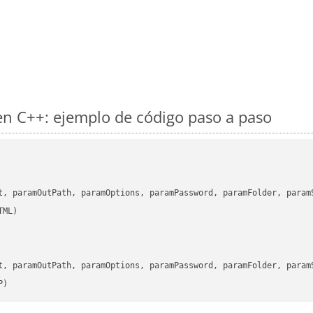
n C++: ejemplo de código paso a paso
      

t, paramOutPath, paramOptions, paramPassword, paramFolder, param
      

t, paramOutPath, paramOptions, paramPassword, paramFolder, param
P)