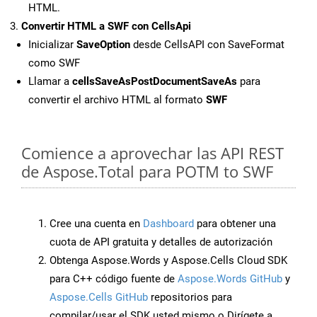
HTML.
Convertir HTML a SWF con CellsApi
Inicializar
SaveOption
desde CellsAPI con SaveFormat
como SWF
Llamar a
cellsSaveAsPostDocumentSaveAs
para
convertir el archivo HTML al formato
SWF
Comience a aprovechar las API REST
de Aspose.Total para POTM to SWF
Cree una cuenta en
Dashboard
para obtener una
cuota de API gratuita y detalles de autorización
Obtenga Aspose.Words y Aspose.Cells Cloud SDK
para C++ código fuente de
Aspose.Words GitHub
y
Aspose.Cells GitHub
repositorios para
compilar/usar el SDK usted mismo o Dirígete a