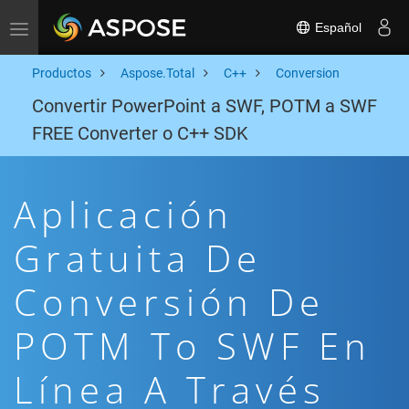
Español
Toggle navigation
Productos
Aspose.Total
C++
Conversion
Convertir PowerPoint a SWF, POTM a SWF
FREE Converter o C++ SDK
Aplicación
Gratuita De
Conversión De
POTM To SWF En
Línea A Través