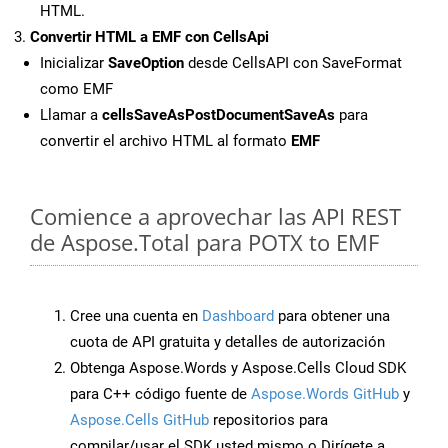
HTML.
Convertir HTML a EMF con CellsApi
Inicializar
SaveOption
desde CellsAPI con SaveFormat
como EMF
Llamar a
cellsSaveAsPostDocumentSaveAs
para
convertir el archivo HTML al formato
EMF
Comience a aprovechar las API REST
de Aspose.Total para POTX to EMF
Cree una cuenta en
Dashboard
para obtener una
cuota de API gratuita y detalles de autorización
Obtenga Aspose.Words y Aspose.Cells Cloud SDK
para C++ código fuente de
Aspose.Words GitHub
y
Aspose.Cells GitHub
repositorios para
compilar/usar el SDK usted mismo o Dirígete a