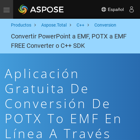
Español
Toggle navigation
Productos
Aspose.Total
C++
Conversion
Convertir PowerPoint a EMF, POTX a EMF
FREE Converter o C++ SDK
Aplicación
Gratuita De
Conversión De
POTX To EMF En
Línea A Través