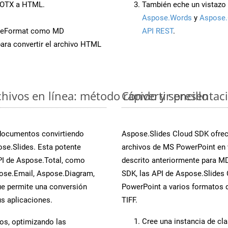
 POTX a HTML.
También eche un vistazo 
Aspose.Words
y
Aspose.
aveFormat como MD
API REST
.
ara convertir el archivo HTML
ivos en línea: método rápido y sencillo
Convertir presentac
 documentos convirtiendo
Aspose.Slides Cloud SDK ofrece
se.Slides. Esta potente
archivos de MS PowerPoint en 
PI de Aspose.Total, como
descrito anteriormente para MD.
ose.Email, Aspose.Diagram,
SDK, las API de Aspose.Slides C
e permite una conversión
PowerPoint a varios formatos d
s aplicaciones.
TIFF.
Cree una instancia de cl
os, optimizando las