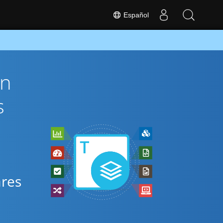
Español
ón
s
ares