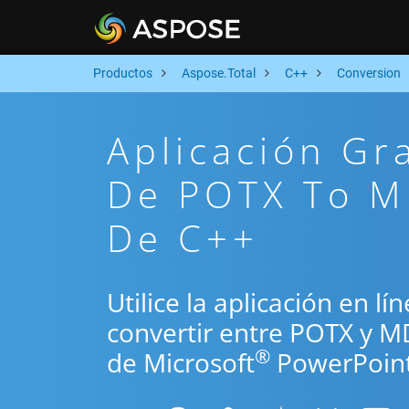
Productos
Aspose.Total
C++
Conversion
Aplicación Gr
De POTX To M
De C++
Utilice la aplicación en l
convertir entre POTX y M
®
de Microsoft
PowerPoint