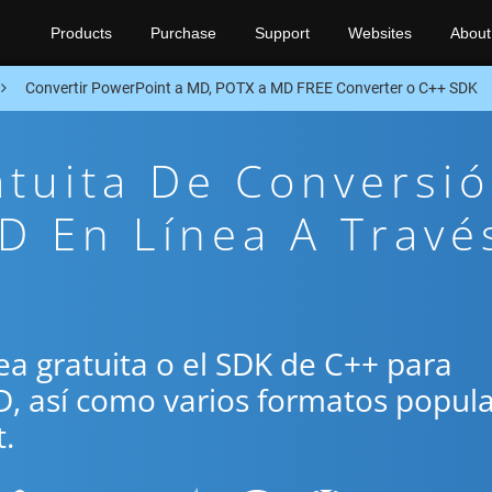
Products
Purchase
Support
Websites
About
Convertir PowerPoint a MD, POTX a MD FREE Converter o C++ SDK
atuita De Conversi
D En Línea A Travé
ínea gratuita o el SDK de C++ para
D, así como varios formatos popul
.