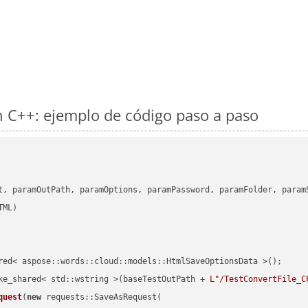
 C++: ejemplo de código paso a paso
      

t, paramOutPath, paramOptions, paramPassword, paramFolder, param
red< aspose::words::cloud::models::HtmlSaveOptionsData >();

ke_shared< std::wstring >(baseTestOutPath + 
L"/TestConvertFile_C
quest
(
new
 requests::SaveAsRequest(
