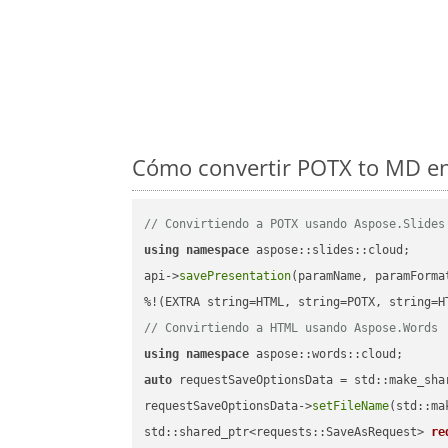
Cómo convertir POTX to MD en
// Convirtiendo a POTX usando Aspose.Slides
using
namespace
 aspose::slides::cloud;      
api->
savePresentation
(paramName, paramForma
// Convirtiendo a HTML usando Aspose.Words
using
namespace
auto
 requestSaveOptionsData = std::make_sha
requestSaveOptionsData->
setFileName
(std::ma
std::shared_ptr<requests::SaveAsRequest> 
re