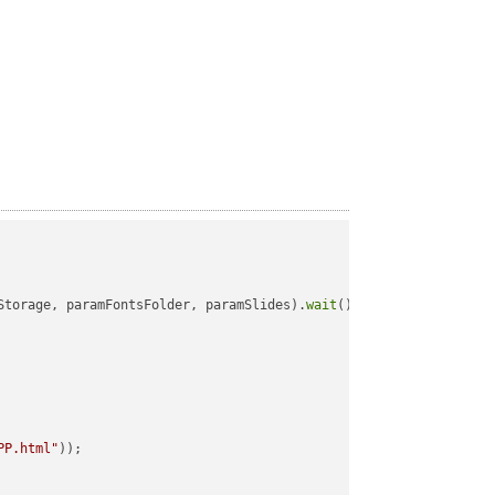
Storage, paramFontsFolder, paramSlides).
wait
();

PP.html"