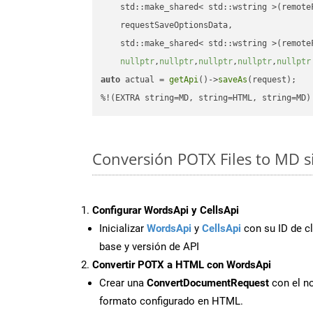
    std::make_shared< std::wstring >(remoteF
    requestSaveOptionsData,

    std::make_shared< std::wstring >(remoteF
nullptr
,
nullptr
,
nullptr
,
nullptr
,
nullptr
auto
 actual = 
getApi
()->
saveAs
(request);

%!(EXTRA string=MD, string=HTML, string=MD)
Conversión POTX Files to MD s
Configurar WordsApi y CellsApi
Inicializar
WordsApi
y
CellsApi
con su ID de cl
base y versión de API
Convertir POTX a HTML con WordsApi
Crear una
ConvertDocumentRequest
con el no
formato configurado en HTML.