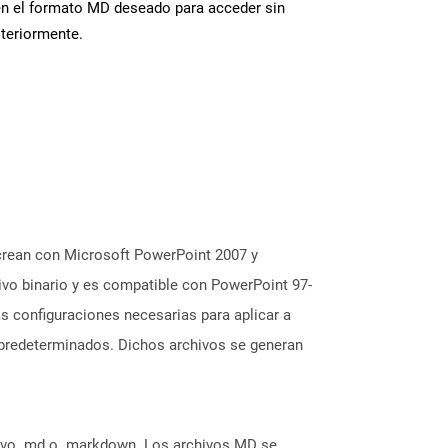
en el formato MD deseado para acceder sin
steriormente.
 crean con Microsoft PowerPoint 2007 y
ivo binario y es compatible con PowerPoint 97-
s configuraciones necesarias para aplicar a
s predeterminados. Dichos archivos se generan
hivo .md o .markdown. Los archivos MD se