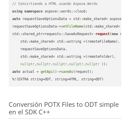
// Convirtiendo a HTML usando Aspose.Words
using
namespace
auto
 requestSaveOptionsData = std::make_shared< aspose::wo
requestSaveOptionsData->
setFileName
(std::make_shared< std
std::shared_ptr<requests::SaveAsRequest> 
request
(
new
 reque
    std::make_shared< std::wstring >(remoteFileName),

    requestSaveOptionsData,

    std::make_shared< std::wstring >(remoteFolder),

nullptr
,
nullptr
,
nullptr
,
nullptr
,
nullptr
 ))
auto
 actual = 
getApi
()->
saveAs
(request);

%!(EXTRA string=ODT, string=HTML, string=ODT)
Conversión POTX Files to ODT simple
en el SDK C++