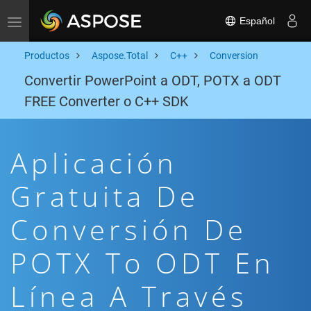
Español
Toggle navigation
Productos
Aspose.Total
C++
Conversion
Convertir PowerPoint a ODT, POTX a ODT
FREE Converter o C++ SDK
Aplicación
Gratuita De
Conversión De
POTX To ODT En
Línea A Través