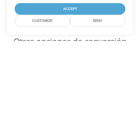
ACCEPT
CUSTOMIZE
DENY
Otras opciones de conversión
de PowerPoint
POTX Código para convertir DOC
DOC:
Microsoft Word Binary Format
POTX Código para convertir DOT
DOT:
Microsoft Word Template Files
POTX Código para convertir DOCX
DOCX:
Office 2007+ Word Document