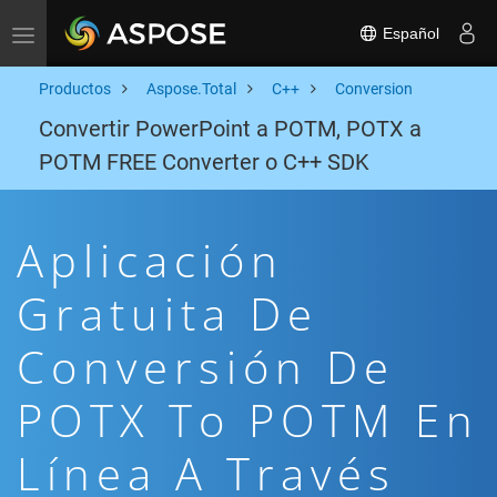
Español
Toggle navigation
Productos
Aspose.Total
C++
Conversion
Convertir PowerPoint a POTM, POTX a
POTM FREE Converter o C++ SDK
Aplicación
Gratuita De
Conversión De
POTX To POTM En
Línea A Través