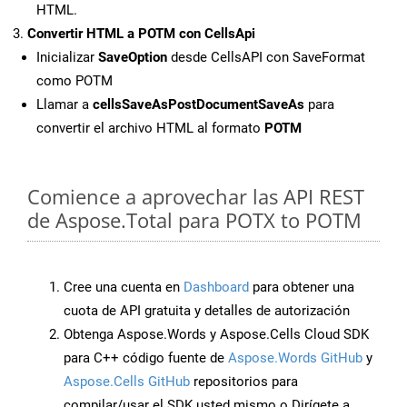
HTML.
Convertir HTML a POTM con CellsApi
Inicializar
SaveOption
desde CellsAPI con SaveFormat
como POTM
Llamar a
cellsSaveAsPostDocumentSaveAs
para
convertir el archivo HTML al formato
POTM
Comience a aprovechar las API REST
de Aspose.Total para POTX to POTM
Cree una cuenta en
Dashboard
para obtener una
cuota de API gratuita y detalles de autorización
Obtenga Aspose.Words y Aspose.Cells Cloud SDK
para C++ código fuente de
Aspose.Words GitHub
y
Aspose.Cells GitHub
repositorios para
compilar/usar el SDK usted mismo o Dirígete a