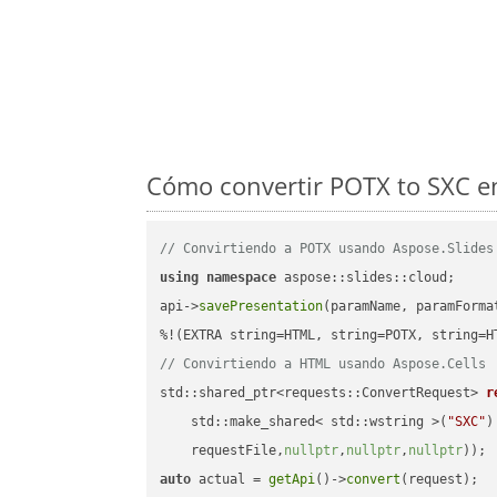
Cómo convertir POTX to SXC en
// Convirtiendo a POTX usando Aspose.Slides
using
namespace
 aspose::slides::cloud;      
api->
savePresentation
(paramName, paramForma
// Convirtiendo a HTML usando Aspose.Cells
std::shared_ptr<requests::ConvertRequest> 
r
    std::make_shared< std::wstring >(
"SXC"
)
    requestFile,
nullptr
,
nullptr
,
nullptr
))
auto
 actual = 
getApi
()->
convert