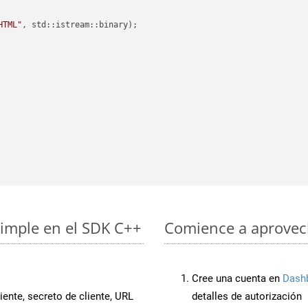
HTML"
, std::istream::binary)
;

simple en el SDK C++
Comience a aprovech
Cree una cuenta en
Dash
iente, secreto de cliente, URL
detalles de autorización