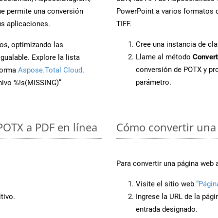
e permite una conversión
PowerPoint a varios formatos d
s aplicaciones.
TIFF.
Cree una instancia de cl
os, optimizando las
Llame al método
Convert
ualable. Explore la lista
conversión de POTX y pr
aforma
Aspose.Total Cloud
.
parámetro.
chivo %!s(MISSING)”
 POTX a PDF en línea
Cómo convertir una
Para convertir una página web 
Visite el sitio web
“Págin
tivo.
Ingrese la URL de la pág
entrada designado.