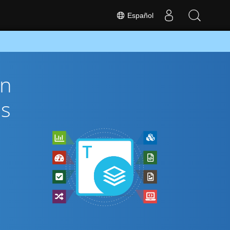
Español
ón
és