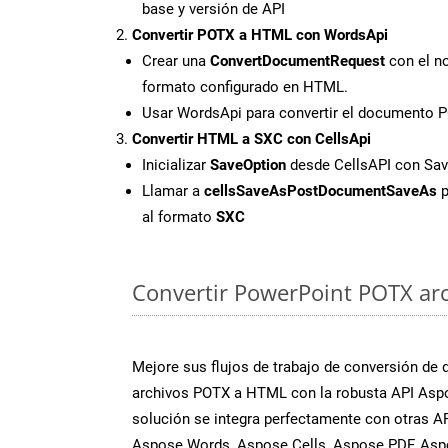
base y versión de API
Convertir POTX a HTML con WordsApi
Crear una
ConvertDocumentRequest
con el no
formato configurado en HTML.
Usar WordsApi para convertir el documento
Convertir HTML a SXC con CellsApi
Inicializar
SaveOption
desde CellsAPI con Sa
Llamar a
cellsSaveAsPostDocumentSaveAs
p
al formato
SXC
Convertir PowerPoint POTX arch
Mejore sus flujos de trabajo de conversión de
archivos POTX a HTML con la robusta API Aspo
solución se integra perfectamente con otras A
Aspose.Words, Aspose.Cells, Aspose.PDF, Asp