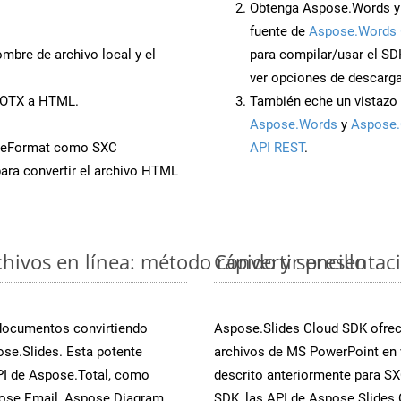
Obtenga Aspose.Words y
fuente de
Aspose.Words 
mbre de archivo local y el
para compilar/usar el SD
ver opciones de descarga
 POTX a HTML.
También eche un vistazo 
Aspose.Words
y
Aspose.
veFormat como SXC
API REST
.
ara convertir el archivo HTML
ivos en línea: método rápido y sencillo
Convertir presentac
 documentos convirtiendo
Aspose.Slides Cloud SDK ofrece
se.Slides. Esta potente
archivos de MS PowerPoint en 
PI de Aspose.Total, como
descrito anteriormente para SXC
ose.Email, Aspose.Diagram,
SDK, las API de Aspose.Slides C