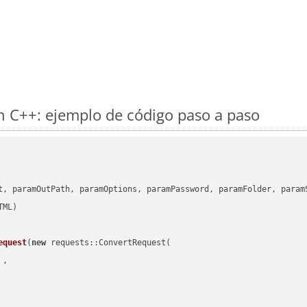
 C++: ejemplo de código paso a paso
      

t, paramOutPath, paramOptions, paramPassword, paramFolder, param
equest
(
new
 requests::ConvertRequest(

 ,        
