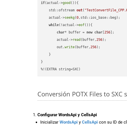
if
(actual->
good
()){

std::ofstream 
out
(
"TestConvertFile_CPP.
    actual->
seekg
(
0
,std::ios_base::beg);

while
(!actual->
eof
()){

char
* buffer = 
new
char
[
256
];

        actual->
read
(buffer,
256
);

        out.
write
(buffer,
256
);

    }

}

%!(EXTRA string=SXC)
Conversión POTX Files to SXC 
Configurar WordsApi y CellsApi
Inicializar
WordsApi
y
CellsApi
con su ID de cl