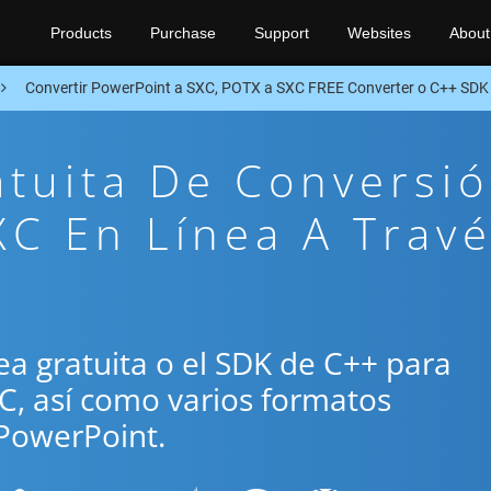
Products
Purchase
Support
Websites
About
Convertir PowerPoint a SXC, POTX a SXC FREE Converter o C++ SDK
atuita De Conversi
C En Línea A Trav
ínea gratuita o el SDK de C++ para
C, así como varios formatos
PowerPoint.