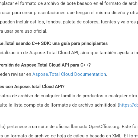
mplazar el formato de archivo de bote basado en el formato de arch
usar para crear presentaciones que tengan el mismo diseño y otra
pueden incluir estilos, fondos, paleta de colores, fuentes y valore
ra usar para uso oficial.
.Total usando C++ SDK: una guía para principiantes
icialización de Aspose.Total Cloud API, sino que también ayuda a in
versión de Aspose.Total Cloud API para C++?
ueden revisar en
Aspose.Total Cloud Documentation
.
es con Aspose.Total Cloud API?
atos de archivo de cualquier familia de productos a cualquier otr
te la lista completa de [formatos de archivo admitidos] (
https://d
) pertenece a un suite de oficina llamado OpenOffice.org. Este fo
 es un formato de archivo de hoja de cálculo basado en XML. El fo