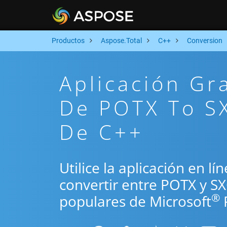
Productos
Aspose.Total
C++
Conversion
Aplicación Gr
De POTX To SX
De C++
Utilice la aplicación en l
convertir entre POTX y SX
®
populares de Microsoft