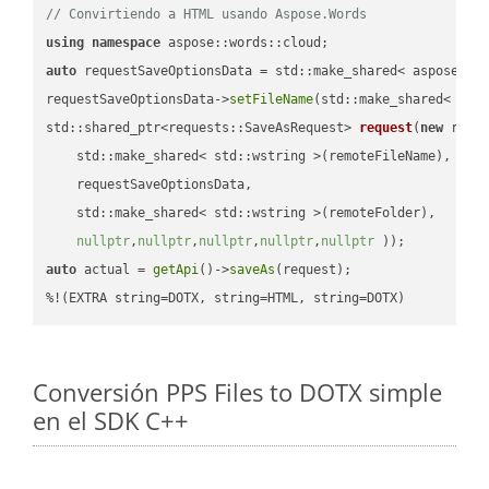
// Convirtiendo a HTML usando Aspose.Words
using
namespace
auto
 requestSaveOptionsData = std::make_shared< aspose::wo
requestSaveOptionsData->
setFileName
(std::make_shared< std
std::shared_ptr<requests::SaveAsRequest> 
request
(
new
 reque
    std::make_shared< std::wstring >(remoteFileName),

    requestSaveOptionsData,

    std::make_shared< std::wstring >(remoteFolder),

nullptr
,
nullptr
,
nullptr
,
nullptr
,
nullptr
 ))
auto
 actual = 
getApi
()->
saveAs
(request);

%!(EXTRA string=DOTX, string=HTML, string=DOTX)
Conversión PPS Files to DOTX simple
en el SDK C++