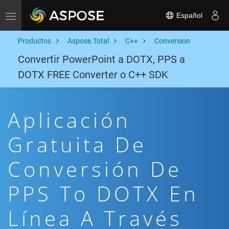
Español
Toggle navigation
Productos
Aspose.Total
C++
Conversion
Convertir PowerPoint a DOTX, PPS a
DOTX FREE Converter o C++ SDK
Aplicación
Gratuita De
Conversión De
PPS To DOTX En
Línea A Través