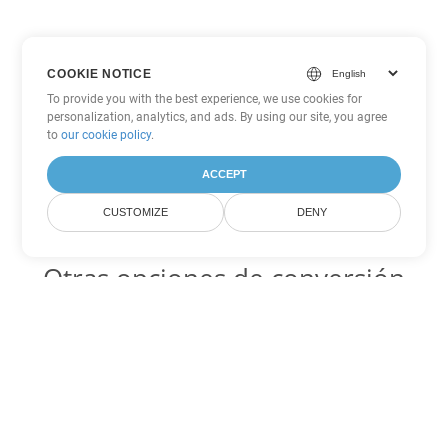
COOKIE NOTICE
To provide you with the best experience, we use cookies for
personalization, analytics, and ads. By using our site, you agree
to
our cookie policy
.
ACCEPT
CUSTOMIZE
DENY
Otras opciones de conversión
de PowerPoint
PPS Código para convertir DOC
DOC:
Microsoft Word Binary Format
PPS Código para convertir DOT