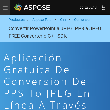
Español
Toggle navigation
Productos
Aspose.Total
C++
Conversion
Convertir PowerPoint a JPEG, PPS a JPEG
FREE Converter o C++ SDK
Aplicación
Gratuita De
Conversión De
PPS To JPEG En
Línea A Través