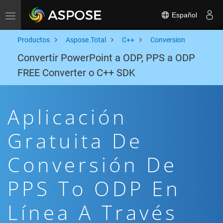
Español
Toggle navigation
Productos
Aspose.Total
C++
Conversion
Convertir PowerPoint a ODP, PPS a ODP
FREE Converter o C++ SDK
Aplicación
Gratuita De
Conversión De
PPS To ODP En
Línea A Través