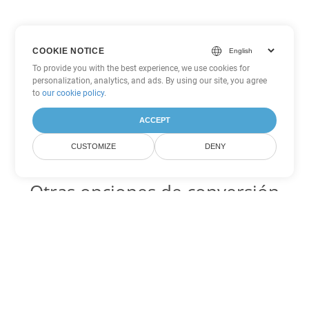
COOKIE NOTICE
To provide you with the best experience, we use cookies for
personalization, analytics, and ads. By using our site, you agree
to
our cookie policy
.
ACCEPT
CUSTOMIZE
DENY
Otras opciones de conversión
de PowerPoint
PPS Código para convertir DOC
DOC:
Microsoft Word Binary Format
PPS Código para convertir DOT