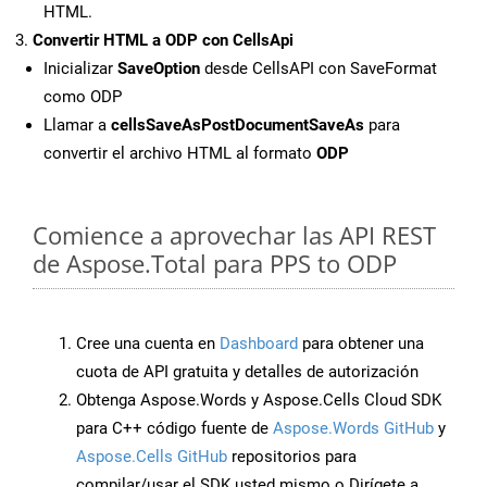
HTML.
Convertir HTML a ODP con CellsApi
Inicializar
SaveOption
desde CellsAPI con SaveFormat
como ODP
Llamar a
cellsSaveAsPostDocumentSaveAs
para
convertir el archivo HTML al formato
ODP
Comience a aprovechar las API REST
de Aspose.Total para PPS to ODP
Cree una cuenta en
Dashboard
para obtener una
cuota de API gratuita y detalles de autorización
Obtenga Aspose.Words y Aspose.Cells Cloud SDK
para C++ código fuente de
Aspose.Words GitHub
y
Aspose.Cells GitHub
repositorios para
compilar/usar el SDK usted mismo o Dirígete a