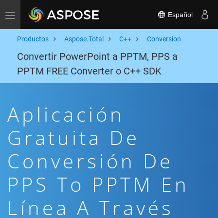
Español
Toggle navigation
Productos
Aspose.Total
C++
Conversion
Convertir PowerPoint a PPTM, PPS a
PPTM FREE Converter o C++ SDK
Aplicación
Gratuita De
Conversión De
PPS To PPTM En
Línea A Través