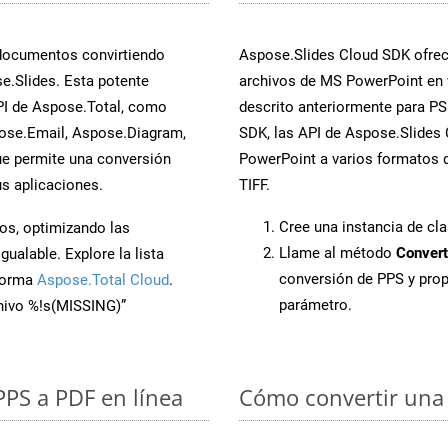
 documentos convirtiendo
Aspose.Slides Cloud SDK ofrece
e.Slides. Esta potente
archivos de MS PowerPoint en 
PI de Aspose.Total, como
descrito anteriormente para PS.
ose.Email, Aspose.Diagram,
SDK, las API de Aspose.Slides C
e permite una conversión
PowerPoint a varios formatos d
s aplicaciones.
TIFF.
Cree una instancia de cl
os, optimizando las
Llame al método
Convert
ualable. Explore la lista
conversión de PPS y pro
aforma
Aspose.Total Cloud
.
parámetro.
chivo %!s(MISSING)”
PPS a PDF en línea
Cómo convertir una 