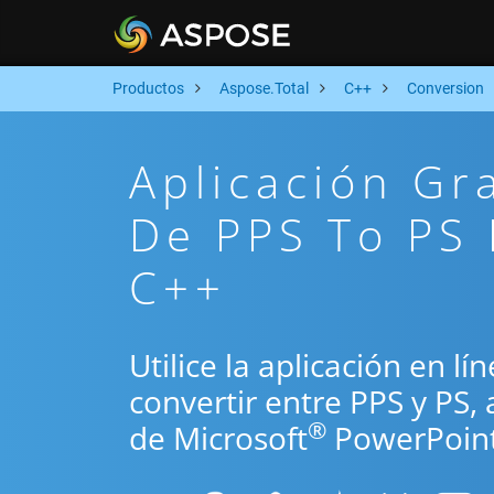
Productos
Aspose.Total
C++
Conversion
Aplicación Gr
De PPS To PS 
C++
Utilice la aplicación en l
convertir entre PPS y PS,
®
de Microsoft
PowerPoint