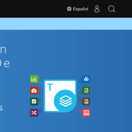
Español
ón
De
s