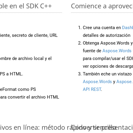
ple en el SDK C++
Comience a aprovech
Cree una cuenta en
Dash
iente, secreto de cliente, URL
detalles de autorización
Obtenga Aspose.Words y
fuente de
Aspose.Words 
mbre de archivo local y el
para compilar/usar el SD
ver opciones de descarga
PPS a HTML.
También eche un vistazo 
Aspose.Words
y
Aspose.
veFormat como PS
API REST
.
ara convertir el archivo HTML
vos en línea: método rápido y sencillo
Convertir presentac