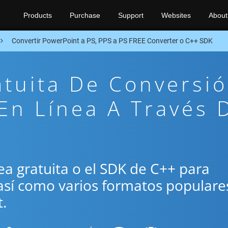
Products
Purchase
Support
Websites
About
Convertir PowerPoint a PS, PPS a PS FREE Converter o C++ SDK
atuita De Conversi
En Línea A Través 
ínea gratuita o el SDK de C++ para
 así como varios formatos populare
.