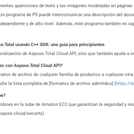
 diferentes apariciones de texto y las imágenes modeladas en página
 Un programa de PS puede intercomunicar una descripción del doc
ndependiente y de alto nivel. Además, este programa también es cap
.Total usando C++ SDK: una guía para principiantes
icialización de Aspose.Total Cloud API, sino que también ayuda a in
es con Aspose.Total Cloud API?
atos de archivo de cualquier familia de productos a cualquier otr
te la lista completa de [formatos de archivo admitidos] (
https://d
be?
idores en la nube de Amazon EC2 que garantizan la seguridad y resi
aspose.cloud/security).