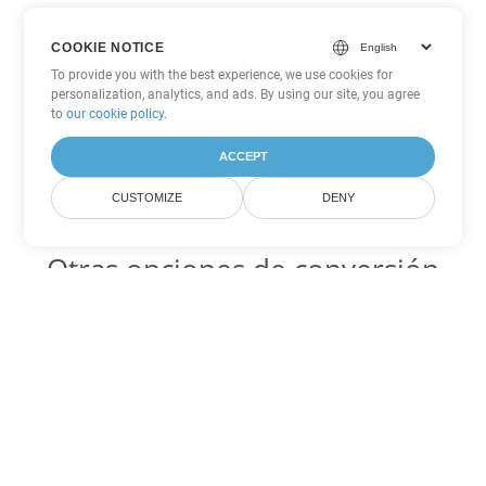
COOKIE NOTICE
To provide you with the best experience, we use cookies for
personalization, analytics, and ads. By using our site, you agree
to
our cookie policy
.
ACCEPT
CUSTOMIZE
DENY
Otras opciones de conversión
de PowerPoint
PPS Código para convertir DOC
DOC:
Microsoft Word Binary Format
PPS Código para convertir DOT
DOT:
Microsoft Word Template Files