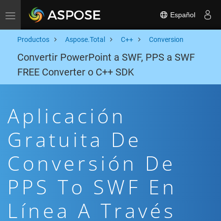
Español
Toggle navigation
Productos
Aspose.Total
C++
Conversion
Convertir PowerPoint a SWF, PPS a SWF
FREE Converter o C++ SDK
Aplicación
Gratuita De
Conversión De
PPS To SWF En
Línea A Través