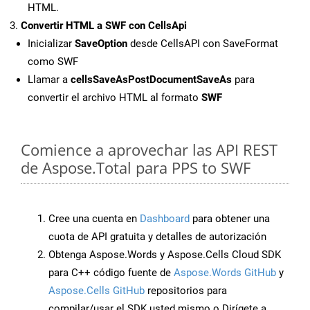
HTML.
Convertir HTML a SWF con CellsApi
Inicializar
SaveOption
desde CellsAPI con SaveFormat
como SWF
Llamar a
cellsSaveAsPostDocumentSaveAs
para
convertir el archivo HTML al formato
SWF
Comience a aprovechar las API REST
de Aspose.Total para PPS to SWF
Cree una cuenta en
Dashboard
para obtener una
cuota de API gratuita y detalles de autorización
Obtenga Aspose.Words y Aspose.Cells Cloud SDK
para C++ código fuente de
Aspose.Words GitHub
y
Aspose.Cells GitHub
repositorios para
compilar/usar el SDK usted mismo o Dirígete a