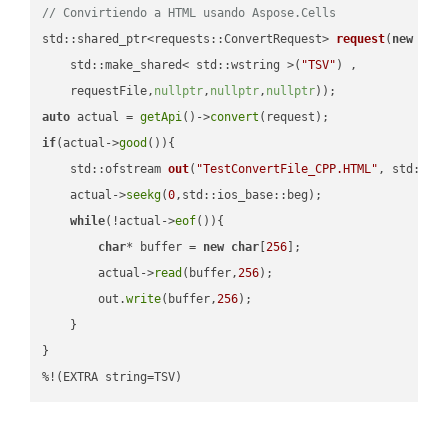
// Convirtiendo a HTML usando Aspose.Cells
std::shared_ptr<requests::ConvertRequest> 
request
(
new
 requ
    std::make_shared< std::wstring >(
"TSV"
) ,        

    requestFile,
nullptr
,
nullptr
,
nullptr
))
auto
 actual = 
getApi
()->
convert
if
(actual->
good
()){

std::ofstream 
out
(
"TestConvertFile_CPP.HTML"
, std::is
    actual->
seekg
(
0
,std::ios_base::beg);

while
(!actual->
eof
()){

char
* buffer = 
new
char
[
256
];

        actual->
read
(buffer,
256
);

        out.
write
(buffer,
256
);

    }

}

%!(EXTRA string=TSV)