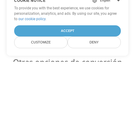
COOKIE NOTICE
To provide you with the best experience, we use cookies for
personalization, analytics, and ads. By using our site, you agree
to
our cookie policy
.
ACCEPT
CUSTOMIZE
DENY
Otras opciones de conversión
de PowerPoint
PPS Código para convertir DOC
DOC:
Microsoft Word Binary Format
PPS Código para convertir DOT
DOT:
Microsoft Word Template Files
PPS Código para convertir DOCX