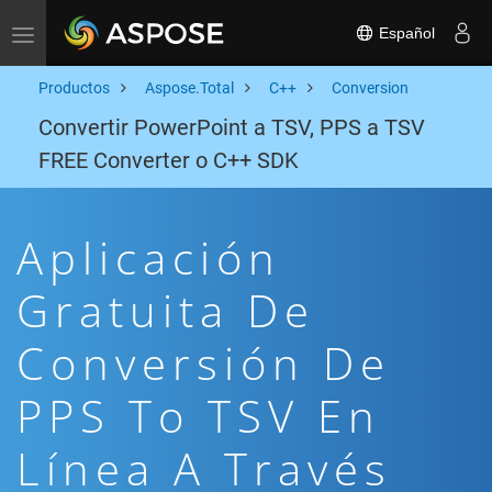
Español
Toggle navigation
Productos
Aspose.Total
C++
Conversion
Convertir PowerPoint a TSV, PPS a TSV
FREE Converter o C++ SDK
Aplicación
Gratuita De
Conversión De
PPS To TSV En
Línea A Través