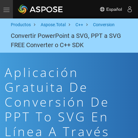
Español
Toggle navigation
Productos
Aspose.Total
C++
Conversion
Convertir PowerPoint a SVG, PPT a SVG
FREE Converter o C++ SDK
Aplicación
Gratuita De
Conversión De
PPT To SVG En
Línea A Través