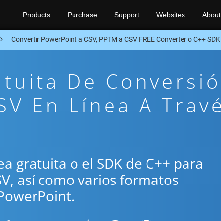
Products
Purchase
Support
Websites
About
Convertir PowerPoint a CSV, PPTM a CSV FREE Converter o C++ SDK
atuita De Conversi
V En Línea A Trav
ínea gratuita o el SDK de C++ para
SV, así como varios formatos
PowerPoint.