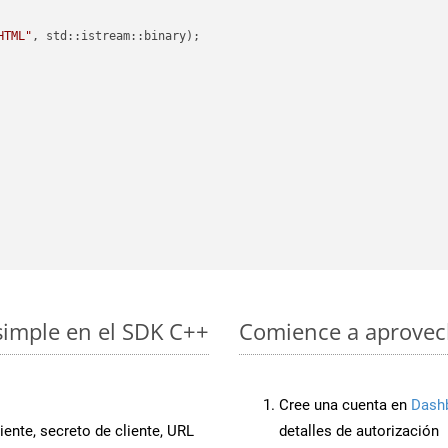
HTML"
, std::istream::binary)
;

simple en el SDK C++
Comience a aprovech
Cree una cuenta en
Dash
iente, secreto de cliente, URL
detalles de autorización