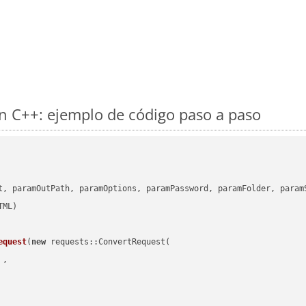
n C++: ejemplo de código paso a paso
      

t, paramOutPath, paramOptions, paramPassword, paramFolder, param
equest
(
new
 requests::ConvertRequest(

 ,        
