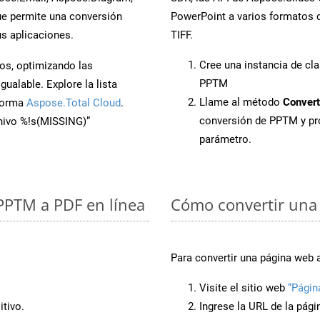
e permite una conversión
PowerPoint a varios formatos d
s aplicaciones.
TIFF.
Cree una instancia de cl
os, optimizando las
PPTM
ualable. Explore la lista
Llame al método
Convert
aforma
Aspose.Total Cloud
.
conversión de PPTM y p
chivo %!s(MISSING)”
parámetro.
 PPTM a PDF en línea
Cómo convertir una
Para convertir una página web 
Visite el sitio web
“Págin
tivo.
Ingrese la URL de la pág