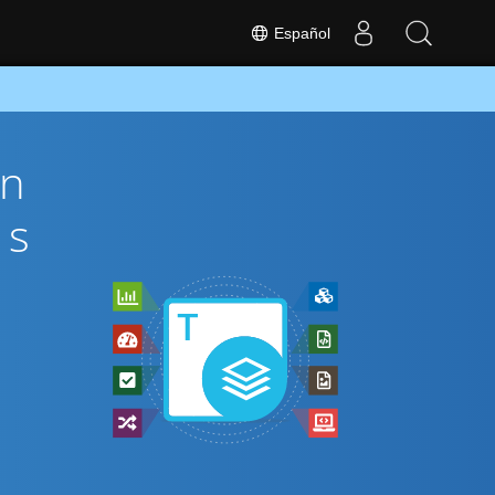
Español
ón
és