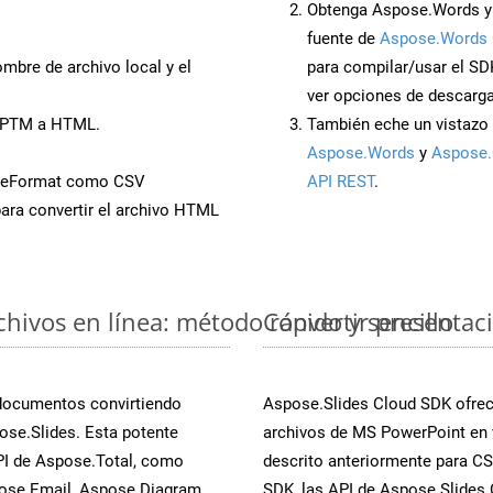
Obtenga Aspose.Words y
fuente de
Aspose.Words 
mbre de archivo local y el
para compilar/usar el SD
ver opciones de descarga
 PPTM a HTML.
También eche un vistazo 
Aspose.Words
y
Aspose.
aveFormat como CSV
API REST
.
ara convertir el archivo HTML
hivos en línea: método rápido y sencillo
Convertir presentac
 documentos convirtiendo
Aspose.Slides Cloud SDK ofrece
se.Slides. Esta potente
archivos de MS PowerPoint en 
PI de Aspose.Total, como
descrito anteriormente para CSV
ose.Email, Aspose.Diagram,
SDK, las API de Aspose.Slides C