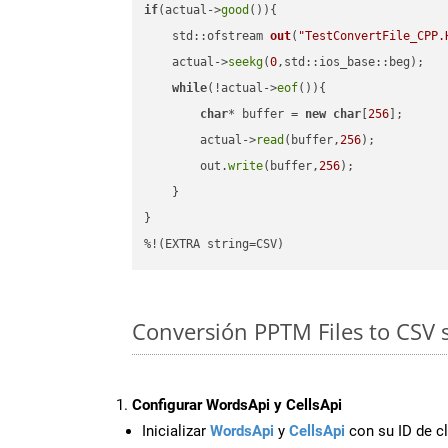
if
(actual->
good
()){

std::ofstream 
out
(
"TestConvertFile_CPP.
    actual->
seekg
(
0
,std::ios_base::beg);

while
(!actual->
eof
()){

char
* buffer = 
new
char
[
256
];

        actual->
read
(buffer,
256
);

        out.
write
(buffer,
256
);

    }

}

%!(EXTRA string=CSV)
Conversión PPTM Files to CSV 
Configurar WordsApi y CellsApi
Inicializar
WordsApi
y
CellsApi
con su ID de cl