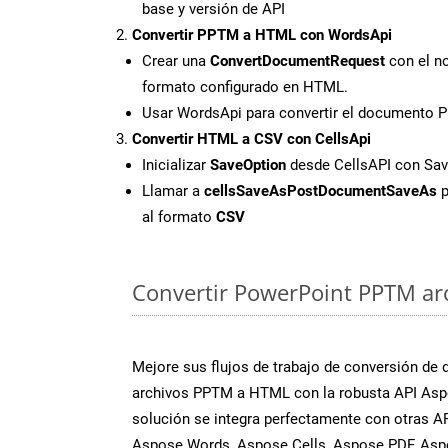
base y versión de API
Convertir PPTM a HTML con WordsApi
Crear una
ConvertDocumentRequest
con el no
formato configurado en HTML.
Usar WordsApi para convertir el documento
Convertir HTML a CSV con CellsApi
Inicializar
SaveOption
desde CellsAPI con S
Llamar a
cellsSaveAsPostDocumentSaveAs
p
al formato
CSV
Convertir PowerPoint PPTM arc
Mejore sus flujos de trabajo de conversión de
archivos PPTM a HTML con la robusta API Aspo
solución se integra perfectamente con otras A
Aspose.Words, Aspose.Cells, Aspose.PDF, Asp