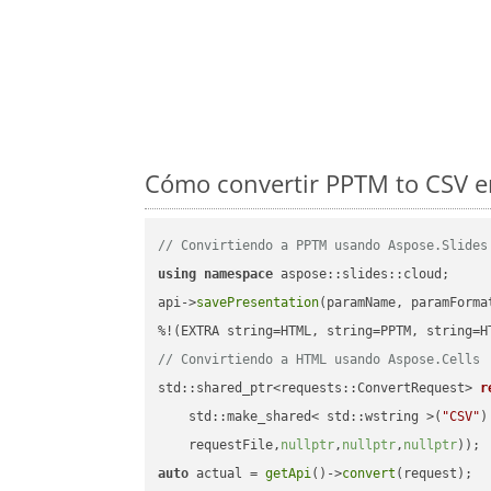
Cómo convertir PPTM to CSV e
// Convirtiendo a PPTM usando Aspose.Slides
using
namespace
 aspose::slides::cloud;      
api->
savePresentation
(paramName, paramForma
// Convirtiendo a HTML usando Aspose.Cells
std::shared_ptr<requests::ConvertRequest> 
r
    std::make_shared< std::wstring >(
"CSV"
)
    requestFile,
nullptr
,
nullptr
,
nullptr
))
auto
 actual = 
getApi
()->
convert