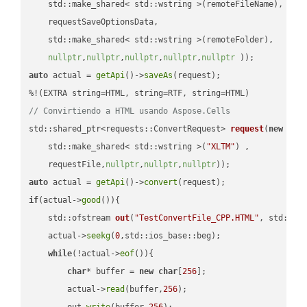
    std::make_shared< std::wstring >(remoteFileName),

    requestSaveOptionsData,

    std::make_shared< std::wstring >(remoteFolder),

nullptr
,
nullptr
,
nullptr
,
nullptr
,
nullptr
 ))
auto
 actual = 
getApi
()->
saveAs
(request);

// Convirtiendo a HTML usando Aspose.Cells
std::shared_ptr<requests::ConvertRequest> 
request
(
new
 requ
    std::make_shared< std::wstring >(
"XLTM"
) ,        

    requestFile,
nullptr
,
nullptr
,
nullptr
))
auto
 actual = 
getApi
()->
convert
if
(actual->
good
()){

std::ofstream 
out
(
"TestConvertFile_CPP.HTML"
, std::is
    actual->
seekg
(
0
,std::ios_base::beg);

while
(!actual->
eof
()){

char
* buffer = 
new
char
[
256
];

        actual->
read
(buffer,
256
);

        out.
write
(buffer,
256
);
