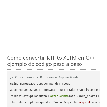
Cómo convertir RTF to XLTM en C++:
ejemplo de código paso a paso
// Convirtiendo a RTF usando Aspose.Words
using
namespace
auto
 requestSaveOptionsData = std::make_shared< aspose::wo
requestSaveOptionsData->
setFileName
(std::make_shared< std
std::shared_ptr<requests::SaveAsRequest> 
request
(
new
 reque