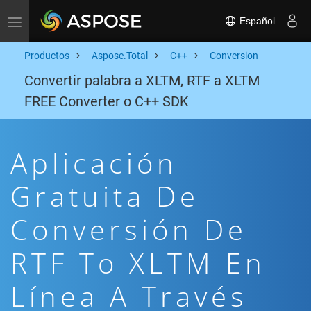
Español
Toggle navigation
Productos
Aspose.Total
C++
Conversion
Convertir palabra a XLTM, RTF a XLTM
FREE Converter o C++ SDK
Aplicación
Gratuita De
Conversión De
RTF To XLTM En
Línea A Través