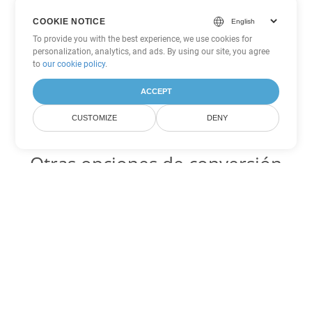
COOKIE NOTICE
To provide you with the best experience, we use cookies for
personalization, analytics, and ads. By using our site, you agree
to
our cookie policy
.
ACCEPT
CUSTOMIZE
DENY
Otras opciones de conversión
de Word
RTF Código para convertir DOC
DOC:
Microsoft Word Binary Format
RTF Código para convertir DOT
DOT:
Microsoft Word Template Files