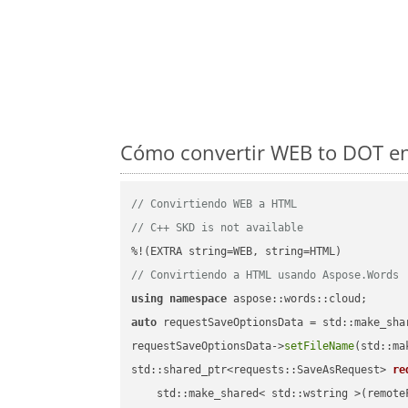
Cómo convertir WEB to DOT en
// Convirtiendo WEB a HTML
// C++ SKD is not available
// Convirtiendo a HTML usando Aspose.Words
using
namespace
auto
 requestSaveOptionsData = std::make_sha
requestSaveOptionsData->
setFileName
(std::ma
std::shared_ptr<requests::SaveAsRequest> 
re
    std::make_shared< std::wstring >(remoteF