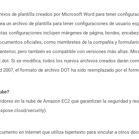
hivos de plantilla creados por Microsoft Word para tener configur
a un archivo de plantilla para tener configuraciones de usuario esp
Estas configuraciones incluyen márgenes de página, bordes, encabez
n documentos oficiales, como membretes de la compañía y formulari
anterior, pero también es compatible con versiones más altas. Mic
dot. Si se modifica, todos los nuevos archivos creados darán co
ord 2007, el formato de archivo DOT ha sido reemplazado por el for
nube?
idores en la nube de Amazon EC2 que garantizan la seguridad y resi
aspose.cloud/security).
umento en Internet que utiliza hipertexto para vincular a otros d