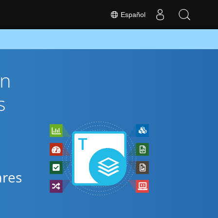
Español
ón
s
ares