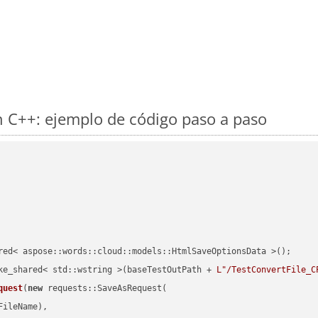
 C++: ejemplo de código paso a paso
red< aspose::words::cloud::models::HtmlSaveOptionsData >();

ke_shared< std::wstring >(baseTestOutPath + 
L"/TestConvertFile_C
quest
(
new
 requests::SaveAsRequest(

ileName),
