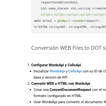
    requestSaveOptionsData,

    std::make_shared< std::wstring >(remoteF
nullptr
,
nullptr
,
nullptr
,
nullptr
,
nullptr
auto
 actual = 
getApi
()->
saveAs
(request);

%!(EXTRA string=DOT, string=HTML, string=DO
Conversión WEB Files to DOT s
Configurar WordsApi y CellsApi
Inicializar
WordsApi
y
CellsApi
con su ID de cl
base y versión de API
Convertir WEB a HTML con WordsApi
Crear una
ConvertDocumentRequest
con el no
formato configurado en HTML.
Usar WordsApi para convertir el documento