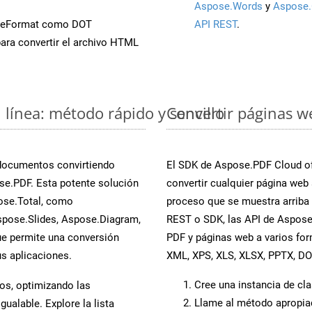
Aspose.Words
y
Aspose.
aveFormat como DOT
API REST
.
ara convertir el archivo HTML
línea: método rápido y sencillo
Convertir páginas w
 documentos convirtiendo
El SDK de Aspose.PDF Cloud of
e.PDF. Esta potente solución
convertir cualquier página web 
ose.Total, como
proceso que se muestra arriba p
spose.Slides, Aspose.Diagram,
REST o SDK, las API de Aspose
e permite una conversión
PDF y páginas web a varios fo
s aplicaciones.
XML, XPS, XLS, XLSX, PPTX, D
Cree una instancia de cl
os, optimizando las
Llame al método apropi
ualable. Explore la lista