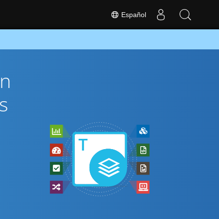
Español
ón
s