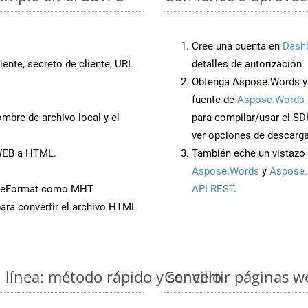
Cree una cuenta en
Dash
iente, secreto de cliente, URL
detalles de autorización
Obtenga Aspose.Words y
fuente de
Aspose.Words 
mbre de archivo local y el
para compilar/usar el SD
ver opciones de descarga
 WEB a HTML.
También eche un vistazo 
Aspose.Words
y
Aspose.
aveFormat como MHT
API REST
.
ara convertir el archivo HTML
línea: método rápido y sencillo
Convertir páginas w