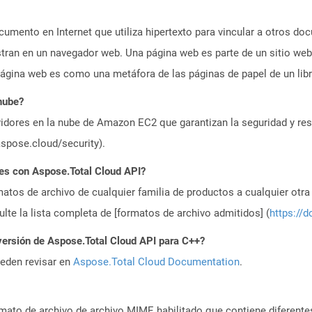
umento en Internet que utiliza hipertexto para vincular a otros d
tran en un navegador web. Una página web es parte de un sitio web
gina web es como una metáfora de las páginas de papel de un libr
nube?
idores en la nube de Amazon EC2 que garantizan la seguridad y resi
aspose.cloud/security).
es con Aspose.Total Cloud API?
atos de archivo de cualquier familia de productos a cualquier otr
te la lista completa de [formatos de archivo admitidos] (
https://d
versión de Aspose.Total Cloud API para C++?
ueden revisar en
Aspose.Total Cloud Documentation
.
mato de archivo de archivo MIME habilitado que contiene diferente