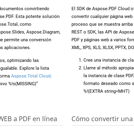
 documentos convirtiendo
El SDK de Aspose.PDF Cloud of
e.PDF. Esta potente solución
convertir cualquier página web 
ose.Total, como
proceso que se muestra arriba p
spose.Slides, Aspose.Diagram,
REST o SDK, las API de Aspose
e permite una conversión
PDF y páginas web a varios fo
s aplicaciones.
XML, XPS, XLS, XLSX, PPTX, D
Cree una instancia de cl
os, optimizando las
Llame al método apropi
ualable. Explore la lista
la instancia de clase PD
aforma
Aspose.Total Cloud
.
formato deseado como s
chivo %!s(MISSING)”
%!(EXTRA string=MHT)
 WEB a PDF en línea
Cómo convertir una