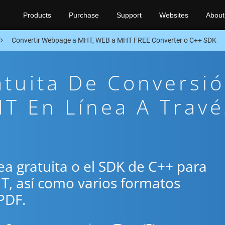
Products
Purchase
Support
Websites
About
Convertir Webpage a MHT, WEB a MHT FREE Converter o C++ SDK
atuita De Conversi
T En Línea A Travé
ínea gratuita o el SDK de C++ para
T, así como varios formatos
PDF.