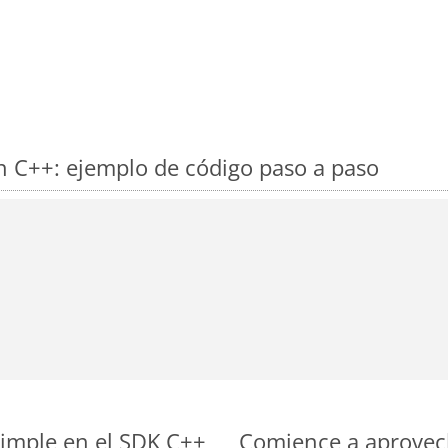
 C++: ejemplo de código paso a paso
imple en el SDK C++
Comience a aprovech