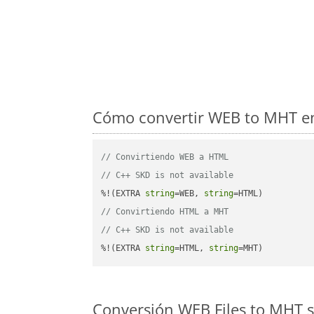
Cómo convertir WEB to MHT en
// Convirtiendo WEB a HTML
// C++ SKD is not available
%!(EXTRA 
string
=WEB, 
string
// Convirtiendo HTML a MHT
// C++ SKD is not available
%!(EXTRA 
string
=HTML, 
string
=MHT)
Conversión WEB Files to MHT s